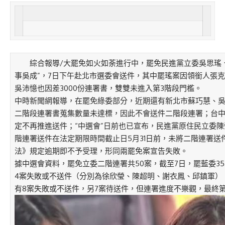
綜合報導/大罷免如火如荼進行中，罷免民進黨立委吳思瑤、吳
事吳成”，7日下午赴北市選委會送件，其中罷瑤案因領銜人張
吳沛憶也因差3000份連署書，雙雙未進入第3階段門檻。
中時新聞網報導，在罷免綠委部分，近期還有新北市蘇巧慧、吳
二階段連署書蒐集數量未達標，因此不會送件二階段連署；台
定不再推進送件；“中選會”日前也已宣布，民進黨原住民立委
階連署送件在法定期限時間截止日5月31日前，未將二階連署送
法》規定逾期即不予受理，形同兩罷免案宣告失敗。
據中選會資料，罷免立委二階連署共50案，截至7日，罷藍委3
4案失敗或不送件（分別為徐欣瑩、陳超明、謝衣鳳、邱鎮軍），
有8案失敗或不送件，另7案待送件，但連署進度不樂觀，最終第