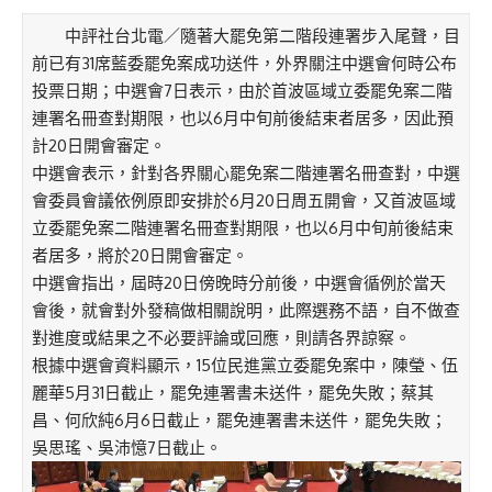
中評社台北電／隨著大罷免第二階段連署步入尾聲，目
前已有31席藍委罷免案成功送件，外界關注中選會何時公布
投票日期；中選會7日表示，由於首波區域立委罷免案二階
連署名冊查對期限，也以6月中旬前後結束者居多，因此預
計20日開會審定。
中選會表示，針對各界關心罷免案二階連署名冊查對，中選
會委員會議依例原即安排於6月20日周五開會，又首波區域
立委罷免案二階連署名冊查對期限，也以6月中旬前後結束
者居多，將於20日開會審定。
中選會指出，屆時20日傍晚時分前後，中選會循例於當天
會後，就會對外發稿做相關說明，此際選務不語，自不做查
對進度或結果之不必要評論或回應，則請各界諒察。
根據中選會資料顯示，15位民進黨立委罷免案中，陳瑩、伍
麗華5月31日截止，罷免連署書未送件，罷免失敗；蔡其
昌、何欣純6月6日截止，罷免連署書未送件，罷免失敗；
吳思瑤、吳沛憶7日截止。