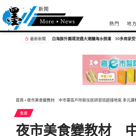
熱門
地
最新新聞
網友相約摩鐵愛愛因戴不戴套爭執女遭毆打 羅
首頁
»
夜市美食變教材 中市東區戶所新住民研習班超接地氣 多元課
生活
夜市美食變教材 中