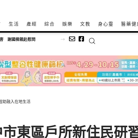
方
生活
產經
綜合
娛樂
文教
身心𩆜
醫藥健
警意外查獲改造手槍送辦
程助融入在地生活
市東區戶所新住民研習