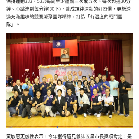
保持運動333、533(每周至少運動三次或五次、每次超過30分
鐘、心跳達到每分鐘130下)，養成規律運動的好習慣，更能透
過充滿趣味的競賽凝聚團隊精神，打造「有溫度的戰鬥團
隊」。
黃敏惠更感性表示，今年獲得遠見雜誌五星市長獎項肯定，是