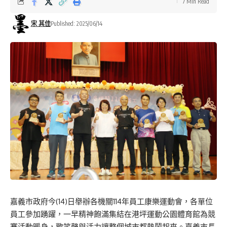
7 Min Read
宋 其佳
Published: 2025/06/14
嘉義市政府今(14)日舉辦各機關114年員工康樂運動會，各單位
員工參加踴躍，一早精神飽滿集結在港坪運動公園體育館為競
賽活動暖身，歡笑聲與活力讓整個城市都熱鬧起來。嘉義市長