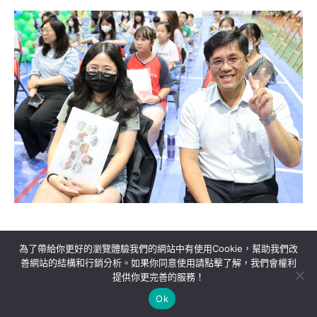
為了帶給你更好的瀏覽體驗我們的網站中有使用Cookie，幫助我們改
善網站的結構和行銷分析。如果你同意使用請點擊了解，我們會權利
提供你更完善的服務！
關於我們
隱私權政策
聯絡我們
Ok
Copyright©MORE News