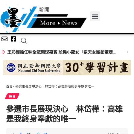
王彩樺擔任味全龍開球嘉賓 尬舞小龍女「逆天女團鉛筆腿」搶鏡
首頁
»
參選市長展現決心 林岱樺：高雄是我終身奉獻的唯一
綜合
參選市長展現決心 林岱樺：高雄
是我終身奉獻的唯一