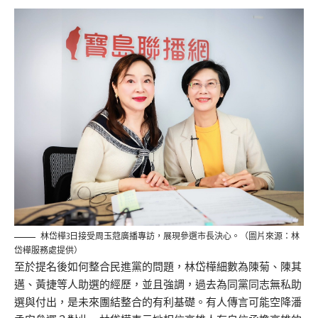
林岱樺3日接受周玉蒄廣播專訪，展現參選市長決心。（圖片來源：林
岱樺服務處提供）
至於提名後如何整合民進黨的問題，林岱樺細數為陳菊、陳其
邁、黃捷等人助選的經歷，並且強調，過去為同黨同志無私助
選與付出，是未來團結整合的有利基礎。有人傳言可能空降潘