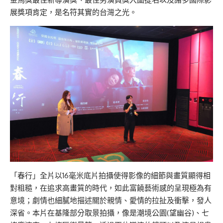
展獎項肯定，是名符其實的台灣之光。
「春行」全片以16毫米底片拍攝使得影像的細節與畫質顯得相
對粗糙，在追求高畫質的時代，如此富饒藝術感的呈現極為有
意境；劇情也細膩地描述關於親情、愛情的拉扯及衝擊，發人
深省。本片在基隆部分取景拍攝，像是潮境公園(望幽谷)、七