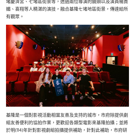
堵慶濟宮、七堵區街景等，透過兩位導演的鏡頭以及演員楊貴
媚、喜翔等人精湛的演技，融合基隆七堵地區街景，傳達給所
有觀眾。
基隆是一個對影視活動相當友善及支持的城市，市府除提供劇
組友善便利的協拍作業，更歡迎各類型電影來基隆拍攝；並將
於明(114)年針對影視劇組拍攝提供補助，針對此補助，市府研