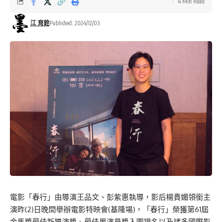
4 Min Read
江 育銓
Published: 2024/12/03
電影「春行」由導演王品文、彭紫惠執導，影后楊貴媚領銜主
演昨(2)日晚間舉辦電影特映會(基隆場)，「春行」榮獲第61屆
金馬獎最佳新導演獎、最佳男演員獎入圍提名以及諸多國際影