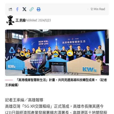
12 Min Read
王 承綸
Published: 2024/12/23
「高港棧庫智慧新生活」計畫，共同見證高雄科技轉型成果。（記者
王承綸攝）
記者王承綸／高雄報導
高雄亞灣「5G XR交匯樞紐」正式落成，高雄市長陳其邁今
(23)日與經濟部產業發展署楊志清署長、高雄港區土地開發股