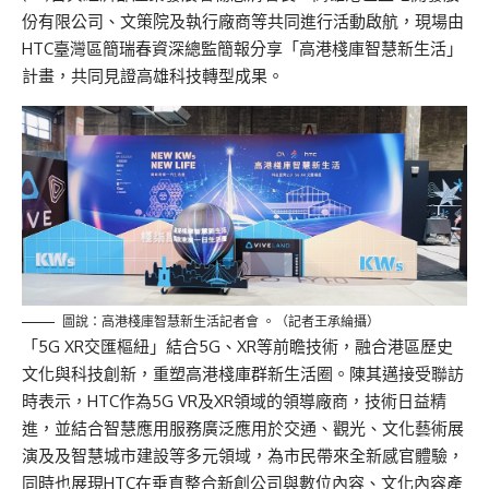
份有限公司、文策院及執行廠商等共同進行活動啟航，現場由
HTC臺灣區簡瑞春資深總監簡報分享「高港棧庫智慧新生活」
計畫，共同見證高雄科技轉型成果。
圖說：高港棧庫智慧新生活記者會 。（記者王承綸攝）
「5G XR交匯樞紐」結合5G、XR等前瞻技術，融合港區歷史
文化與科技創新，重塑高港棧庫群新生活圈。陳其邁接受聯訪
時表示，HTC作為5G VR及XR領域的領導廠商，技術日益精
進，並結合智慧應用服務廣泛應用於交通、觀光、文化藝術展
演及及智慧城市建設等多元領域，為市民帶來全新感官體驗，
同時也展現HTC在垂直整合新創公司與數位內容、文化內容產