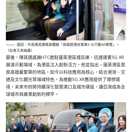
圖説：市長陳其邁親身體驗「高雄遊港自駕車X-5G行動AR導覽」。
（記者王承綸攝）
最後，陳其邁感謝HTC進駐蓬萊港區棧柒庫，迅速建置5G XR
展演示範場域，為港區注入創新活力，他並指出，蓬萊港區曾
是高雄最繁華的地區，如今以科技應用為核心，結合港灣、交
通及文化觀光等場域特色，為推動5G XR應用提供了理想環
境，未來市府將持續深化智慧港口及城市建設，讓亞灣成為全
球城市與產業創新的標竿。