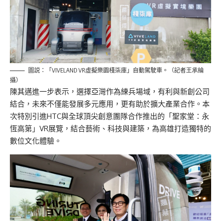
圖説：「VIVELAND VR虛擬樂園棧柒庫」自動駕駛車。（記者王承綸
攝）
陳其邁進一步表示，選擇亞灣作為練兵場域，有利與新創公司
結合，未來不僅能發展多元應用，更有助於擴大產業合作。本
次特別引進HTC與全球頂尖創意團隊合作推出的「聖家堂：永
恆高第」VR展覽，結合藝術、科技與建築，為高雄打造獨特的
數位文化體驗。