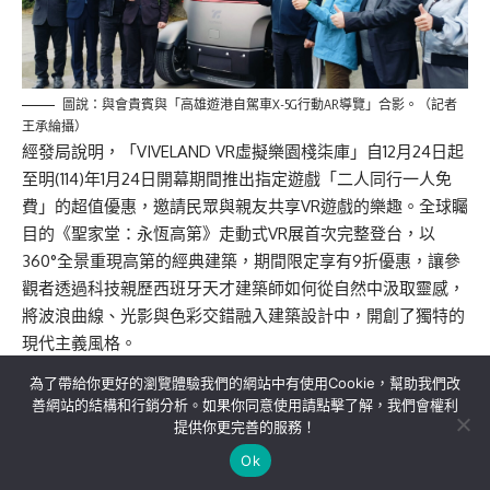
圖說：與會貴賓與「高雄遊港自駕車X-5G行動AR導覽」合影。（記者
王承綸攝）
經發局說明，「VIVELAND VR虛擬樂園棧柒庫」自12月24日起
至明(114)年1月24日開幕期間推出指定遊戲「二人同行一人免
費」的超值優惠，邀請民眾與親友共享VR遊戲的樂趣。全球矚
目的《聖家堂：永恆高第》走動式VR展首次完整登台，以
360°全景重現高第的經典建築，期間限定享有9折優惠，讓參
觀者透過科技親歷西班牙天才建築師如何從自然中汲取靈感，
將波浪曲線、光影與色彩交錯融入建築設計中，開創了獨特的
現代主義風格。
為了帶給你更好的瀏覽體驗我們的網站中有使用Cookie，幫助我們改
善網站的結構和行銷分析。如果你同意使用請點擊了解，我們會權利
提供你更完善的服務！
關於我們
隱私權政策
聯絡我們
Ok
Copyright©MORE News