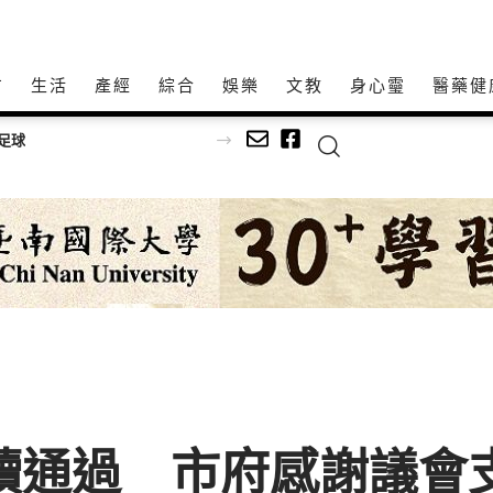
方
生活
產經
綜合
娛樂
文教
身心𩆜
醫藥健
足球
三讀通過 市府感謝議會