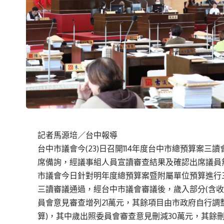
記者馬源培／台中報導
台中市議會今(23)日召開114年度台中市總預算案
席備詢，經議事組人員宣讀審查結果及確認出席議員
市議會今日針對明年度總預算案暨附屬單位預算進行
三讀審議通過，經台中市議會審議後，歲入部分(含收入
員會意見審查增列21萬元，其餘項目由市政府自行調整。
算)，其中歲出照委員會審查意見刪減30萬元，其餘