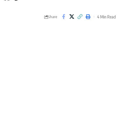
4 Min Read
Share