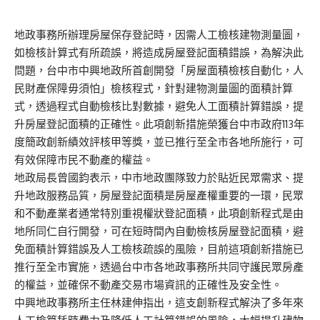
地政事務所辦理房屋保存登記時，因需人工檢核建物測量圖，
如檢核計算式有所疏誤，將造成房屋登記面積錯誤，為解決此
問題，台中市中興地政所首創開發「房屋面積檢核自動化，人
民財產保障毋須怕」檢核程式，針對建物測量圖的面積計算
式，透過程式自動檢核比對數據，避免人工面積計算錯誤，提
升房屋登記面積的正確性。此項創新措施榮獲台中市政府113年
度簡政創新績效評核甲等獎，並已推行至全市各地所施行，可
有效保障市民不動產的權益。
地政局長曾國鈞表示，中市地政團隊致力於貼近民眾需求、提
升地政服務品質，房屋登記面積是房屋產權重要的一環，民眾
和不動產業者通常特別重視權狀登記面積，此項創新程式是由
地所同仁自行開發，可在短時間內自動檢核房屋登記面積，避
免面積計算錯誤及人工檢核疏誤的風險，目前這項創新措施已
推行至全市實施，透過台中市各地政事務所共同守護民眾房產
的權益，並確保不動產交易市場資訊的正確性及安全性。
中興地政事務所主任林建伸指出，這支創新程式解決了多年來