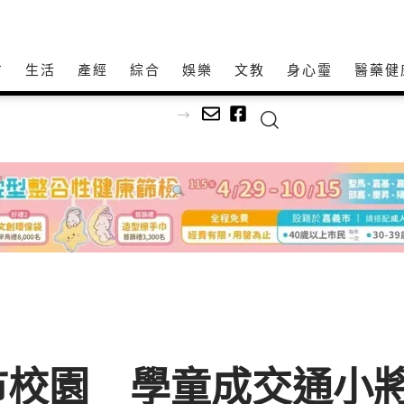
方
生活
產經
綜合
娛樂
文教
身心𩆜
醫藥健
足球
市校園 學童成交通小