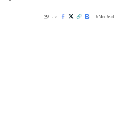
6 Min Read
Share