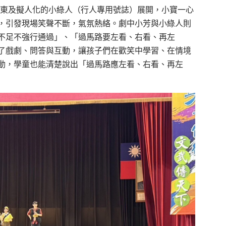
者阿東及擬人化的小綠人（行人專用號誌）展開，小寶一心
，引發現場笑聲不斷，氣氛熱絡。劇中小芳與小綠人則
不足不強行通過」、「過馬路要左看、右看、再左
了戲劇、問答與互動，讓孩子們在歡笑中學習、在情境
動，學童也能清楚說出「過馬路應左看、右看、再左