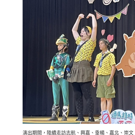
演出期間，陸續走訪志航、興嘉、垂楊、嘉北、崇文