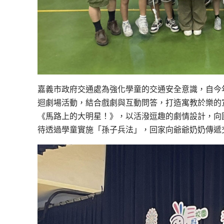
嘉義市政府交通處為強化學童的交通安全意識，自今
迴劇場活動，結合戲劇與互動問答，打造寓教於樂的宣
《馬路上的大明星！》，以活潑逗趣的劇情設計，向
待透過學童實施「孫子兵法」，回家向爺爺奶奶傳遞