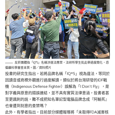
反菸團體指「IQ*S」名稱涉違法應禁，法研所學生批此舉過度簡化，恐
偏離科學審查本質。圖／資料照片
投書的研究生指出，若將品牌名稱「IQ*S」視為違法，等同於
因讀音或商標外觀進行過度解讀，類似於將台灣研發的IDF戰
機（Indigenous Defense Fighter）誤解為「I Don’t Fly」，是
對字義與原意的錯誤連結，並不具有實質法律意涵，投書者甚
至更諷刺的說，難不成把知名筆記型電腦品牌念成『阿輸死』
也會遭到刻意的查禁嗎？
此外，有學者指出，目前部分媒體報導將「未取得FDA減害核