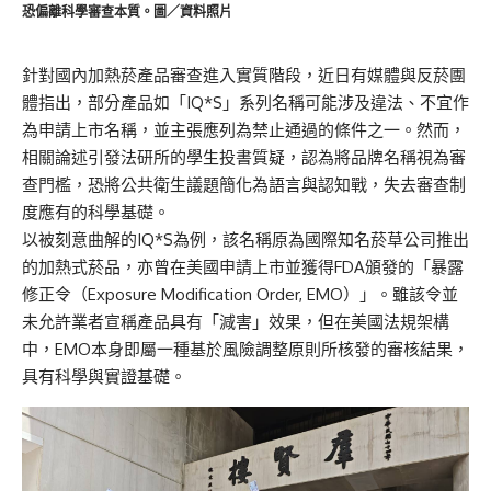
恐偏離科學審查本質。圖／資料照片
針對國內加熱菸產品審查進入實質階段，近日有媒體與反菸團
體指出，部分產品如「IQ*S」系列名稱可能涉及違法、不宜作
為申請上市名稱，並主張應列為禁止通過的條件之一。然而，
相關論述引發法研所的學生投書質疑，認為將品牌名稱視為審
查門檻，恐將公共衛生議題簡化為語言與認知戰，失去審查制
度應有的科學基礎。
以被刻意曲解的IQ*S為例，該名稱原為國際知名菸草公司推出
的加熱式菸品，亦曾在美國申請上市並獲得FDA頒發的「暴露
修正令（Exposure Modification Order, EMO）」。雖該令並
未允許業者宣稱產品具有「減害」效果，但在美國法規架構
中，EMO本身即屬一種基於風險調整原則所核發的審核結果，
具有科學與實證基礎。