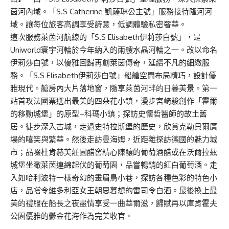
茵河內域。「S.S Catherine 凱薩琳公主號」服務接待隆河河
域。讓每位旅客高調享受詩意，低調體驗私密奢華。
這次服務萊茵河航線的「S.S Elisabeth伊莉莎白號」，是
Uniworld寰宇河輪於今年納入的兩艘水晶河輪之一。改以命名
伊莉莎白號，以優雅回歸再創萊茵傳奇，延續不凡的細緻服
務。「S.S Elisabeth伊莉莎白號」船艙空間布局精巧，設計優
雅現代。艙房內大片落地窗，隨享萊茵河畔的日暮美景。第一
站首攻法國票選出最美的四朵花小鎮，漫步宮崎駿創作「霍爾
的移動城堡」的原型–科瑪小鎮；探訪史懷哲醫師的故土舊
居。徒步深入古城，走過史特拉斯堡的歷史，欣賞克勒貝爾廣
場的嘻笑與繁華。然後走訪曼海姆，近距離探訪德國的魅力城
市；品啜杜肯赫芙莊園醋窖精心陳釀的葡萄酒醋或在沃爾拉茲
城堡坐瞰萊茵連綿起伏的葡萄園，品嘗暢銷的紅白葡萄酒。走
入如哈利波特一樣奇幻的畫眉鳥小巷，探訪各種色彩的特色小
店，品嚐令維多利亞女王朝思暮想的雷司令白酒。最後換上最
美的禮服在船長之夜盡情享受一曲華爾滋，歸賦再以庫肯霍夫
公園優雅的鬱金花海作為完美收官。