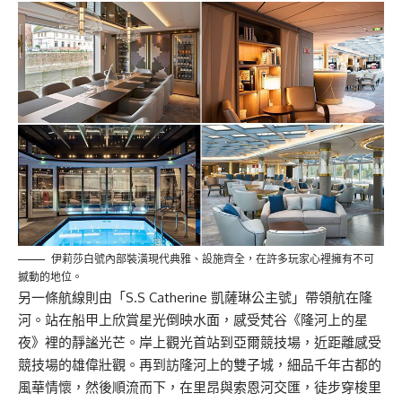
伊莉莎白號內部裝潢現代典雅、設施齊全，在許多玩家心裡擁有不可
撼動的地位。
另一條航線則由「S.S Catherine 凱薩琳公主號」帶領航在隆
河。站在船甲上欣賞星光倒映水面，感受梵谷《隆河上的星
夜》裡的靜謐光芒。岸上觀光首站到亞爾競技場，近距離感受
競技場的雄偉壯觀。再到訪隆河上的雙子城，細品千年古都的
風華情懷，然後順流而下，在里昂與索恩河交匯，徒步穿梭里