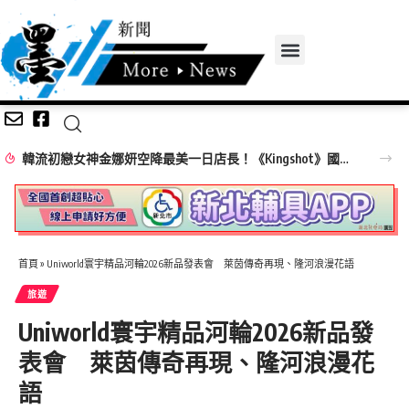
韓流初戀女神金娜妍空降最美一日店長！《Kingshot》國王燒烤節攜手焦糖楓串燒、柒息地居酒屋端出國王級美味狂潮
首頁
»
Uniworld寰宇精品河輪2026新品發表會 萊茵傳奇再現、隆河浪漫花語
旅遊
Uniworld寰宇精品河輪2026新品發
表會 萊茵傳奇再現、隆河浪漫花
語