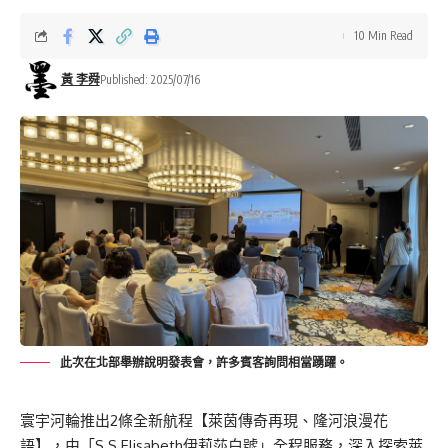
10 Min Read
黃 李舜
Published: 2025/07/16
此次在北部舉辦說明發表會，許多賓客詢問相當踴躍。
寰宇河輪推出2條全新航程【萊茵傳奇再現、隆河浪漫花
語】，由「S.S Elisabeth伊莉莎白號」全程服務，深入探索萊