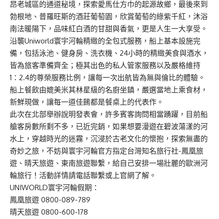
昂老城區的通道秘境，探索愛馬仕方巾的起源故鄉，最後來到
勃根地、普羅旺斯的酒莊葡萄園，欣賞葡萄的綠紫千紅，沐浴
南法暖陽下，品味紅白酒的甘甜與香氣，更是人生一大享受。
沿襲Uniworld寰宇河輪精緻的全包式服務，船上基本設施完
備，包括泳池、健身房、洗衣機、24小時的精緻美食與酒水，
皆為旅客準備齊全；極其出色的私人管家服務以及嚴格維持
1：2.4的尊榮服務比例，讓每一次出航皆為無與倫比的體驗。
船上餐飲由媲美米其林星級的名廚坐鎮，嚴選當地上乘食材，
新鮮現做，讓每一道佳餚都是餐桌上的代表作。
此次在北部舉辦說明發表會，許多賓客詢問相當踴躍，目前船
艙客房數所剩不多，已近完銷，如果想要漫遊在碧波蕩漾的河
水上，穿越時光的迷霧，沉浸於古老文化的懷抱，探索無盡的
奇妙之旅，不妨與寰宇河輪官方指定台灣知名旅行社-鳳凰旅
遊、晴天旅遊、東南旅遊聯繫，給自己安排一場壯麗的歐洲河
輪旅行！活動詳情請電話聯繫或上官網了解。
UNIWORLD寰宇河輪假期：
鳳凰旅遊 0800-089-789
晴天旅遊 0800-600-178