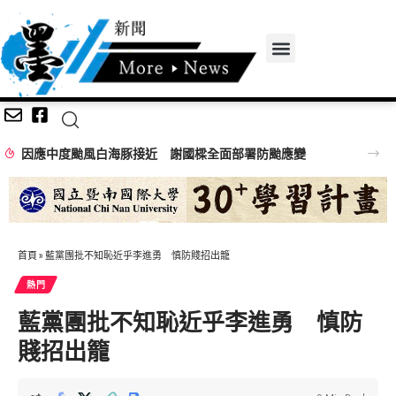
因應中度颱風白海豚接近 謝國樑全面部署防颱應變
首頁
»
藍黨團批不知恥近乎李進勇 慎防賤招出籠
熱門
藍黨團批不知恥近乎李進勇 慎防
賤招出籠