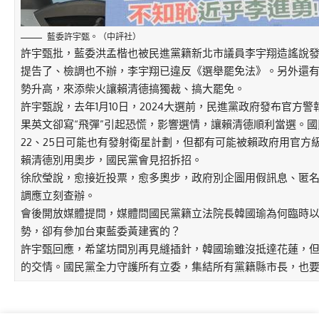
藍委許宇甄。（中評社）
許宇甄批，藍委洪孟楷也被民進黨籍新北市議員李宇翔造謠說發
提告了、檢調也不辦，李宇翔已違反《選舉罷免法》。另外還
勢升高，來添柴火讓賴清德搞獨裁、搞大罷免。
許宇甄說，去年1月10日，2024大選前，民進黨政府發布官方
果英文卻寫“飛彈”引起恐慌，影響選情，讓賴清德順利當選。國
22、25日可能也有發射衛星計劃，但都有可能被賴政府用官方
賴清德別用奧步，國民黨會見招拆招。
徐欣瑩說，愈接近投票，愈多奧步，政府別企圖用假訊息、匿
調應立刻查辦。
會後開放媒體提問，媒體問國民黨籍立法院長韓國瑜為何臨時
勢，卻有參加台東藍委黃建賓的？
許宇甄回應，希望坊間別再見縫插針，韓國瑜雖沒抵達花蓮，
的交情。國民黨全力守護所有立委，集結所有黨籍縣市長，也