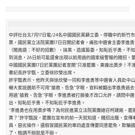
中評社台北7月17日電/24名中國國民黨籍立委、停職中的新竹
票，國民黨立法院黨團17日召開記者會，痛批中選會主委李進
（閩南語：不好的招數），抹黑、造謠藍委，知恥近乎勇，不
到消息，26日前可能還會出現以前用過的國家級警報的賤招，
中國國民黨團17日於黨團記者室開“只准罷團、東廠出奧步！不
書記長許宇甄、立委徐欣瑩出席。
許宇甄表示，他昨天與徐欣瑩一同和李進勇等中選會人員赴中
嚇大家說選前不可用“搶救、告急”字眼，豈料被翻出李進勇過
用過“搶救、告急”字眼，李進勇被打臉後才改口允許，請問中
出，知恥近乎勇，不知恥近乎李進勇。
“李進勇也在用奧步嗎？為何民進黨立法院黨團總召柯建銘、罷
票？”許宇甄說，罷團在宣布的前一天就知道，賤招出籠，宣傳
員，惡劣操作，還假冒國民黨的車四處宣傳要同意罷免，欺騙
了，檢調不辦就是不辦。