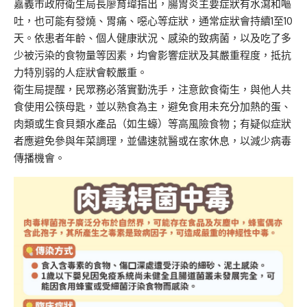
嘉義市政府衛生局長廖育瑋指出，腸胃炎主要症狀有水瀉和嘔
吐，也可能有發燒、胃痛、噁心等症狀，通常症狀會持續1至10
天。依患者年齡、個人健康狀況、感染的致病菌，以及吃了多
少被污染的食物量等因素，均會影響症狀及其嚴重程度，抵抗
力特別弱的人症狀會較嚴重。
衛生局提醒，民眾務必落實勤洗手，注意飲食衛生，與他人共
食使用公筷母匙，並以熟食為主，避免食用未充分加熱的蛋、
肉類或生食貝類水產品（如生蠔）等高風險食物；有疑似症狀
者應避免參與年菜調理，並儘速就醫或在家休息，以減少病毒
傳播機會。