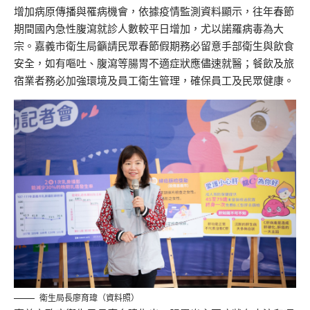
增加病原傳播與罹病機會，依據疫情監測資料顯示，往年春節
期間國內急性腹瀉就診人數較平日增加，尤以諾羅病毒為大
宗。嘉義市衛生局籲請民眾春節假期務必留意手部衛生與飲食
安全，如有嘔吐、腹瀉等腸胃不適症狀應儘速就醫；餐飲及旅
宿業者務必加強環境及員工衛生管理，確保員工及民眾健康。
衛生局長廖育瑋（資料照）