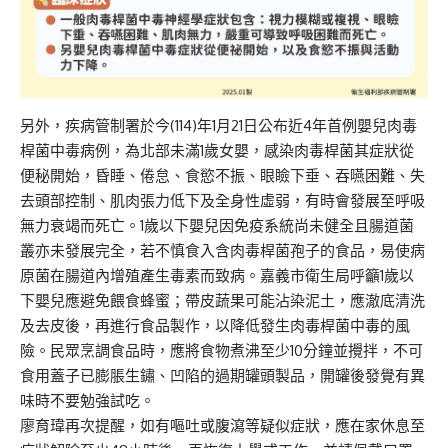
另外，疾病管制署於今(114)年1月21日公布近4年首例嬰兒肉毒
桿菌中毒病例，為北部未滿1歲女嬰，感染肉毒桿菌其症狀從
便秘開始，昏睡、倦怠、食慾不振、眼瞼下垂、吞嚥困難、失
去頭部控制、肌肉張力低下及全身性虛弱，有時會發展至呼吸
無力衰竭而死亡。1歲以下嬰兒因免疫系統尚未健全且腸道菌
叢亦未發展完全，若不慎食入含肉毒桿菌孢子的食品，易使病
原菌在腸道內增殖產生毒素而致病。嘉義市衛生局呼籲1歲以
下嬰兒應避免餵食蜂蜜；帶皮蔬果可能沾染泥土，應澈底清洗
及去皮後，再進行食品製作，以降低發生肉毒桿菌中毒的風
險。民眾烹調食品時，應將食物煮沸至少10分鐘並攪拌，不可
食用蓋子已膨脹生鏽、凹陷的過期罐頭製品，開罐後發覺有異
味時不要勉強試吃。
廖育瑋再次提醒，如有嘔吐或腹瀉等疑似症狀，應在家休息至