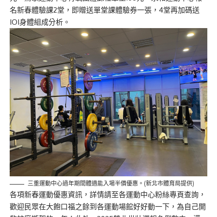
名新春體驗課2堂，即贈送單堂課體驗券一張，4堂再加碼送
IOI身體組成分析。
三重運動中心過年期間體適能入場半價優惠。(新北市體育局提供)
各項新春運動優惠資訊，詳情請至各運動中心粉絲專頁查詢，
歡迎民眾在大飽口福之餘到各運動場館好好動一下，為自己開