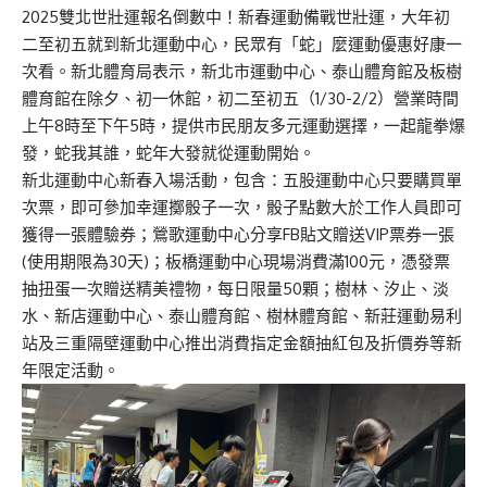
2025雙北世壯運報名倒數中！新春運動備戰世壯運，大年初
二至初五就到新北運動中心，民眾有「蛇」麼運動優惠好康一
次看。新北體育局表示，新北市運動中心、泰山體育館及板樹
體育館在除夕、初一休館，初二至初五（1/30-2/2）營業時間
上午8時至下午5時，提供市民朋友多元運動選擇，一起龍拳爆
發，蛇我其誰，蛇年大發就從運動開始。
新北運動中心新春入場活動，包含：五股運動中心只要購買單
次票，即可參加幸運擲骰子一次，骰子點數大於工作人員即可
獲得一張體驗券；鶯歌運動中心分享FB貼文贈送VIP票券一張
(使用期限為30天)；板橋運動中心現場消費滿100元，憑發票
抽扭蛋一次贈送精美禮物，每日限量50顆；樹林、汐止、淡
水、新店運動中心、泰山體育館、樹林體育館、新莊運動易利
站及三重隔壁運動中心推出消費指定金額抽紅包及折價券等新
年限定活動。