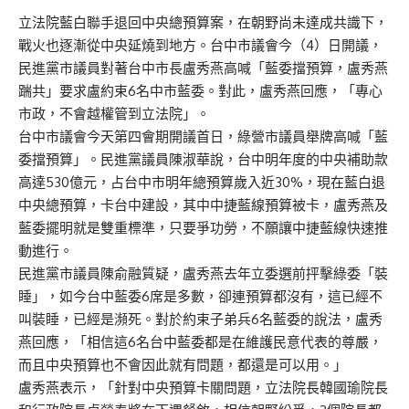
立法院藍白聯手退回中央總預算案，在朝野尚未達成共識下，
戰火也逐漸從中央延燒到地方。台中市議會今（4）日開議，
民進黨市議員對著台中市長盧秀燕高喊「藍委擋預算，盧秀燕
踹共」要求盧約束6名中市藍委。對此，盧秀燕回應，「專心
市政，不會越權管到立法院」。
台中市議會今天第四會期開議首日，綠營市議員舉牌高喊「藍
委擋預算」。民進黨議員陳淑華說，台中明年度的中央補助款
高達530億元，占台中市明年總預算歲入近30%，現在藍白退
中央總預算，卡台中建設，其中中捷藍線預算被卡，盧秀燕及
藍委擺明就是雙重標準，只要爭功勞，不願讓中捷藍線快速推
動進行。
民進黨市議員陳俞融質疑，盧秀燕去年立委選前抨擊綠委「裝
睡」，如今台中藍委6席是多數，卻連預算都沒有，這已經不
叫裝睡，已經是瀕死。對於約束子弟兵6名藍委的說法，盧秀
燕回應，「相信這6名台中藍委都是在維護民意代表的尊嚴，
而且中央預算也不會因此就有問題，都還是可以用。」
盧秀燕表示，「針對中央預算卡關問題，立法院長韓國瑜院長