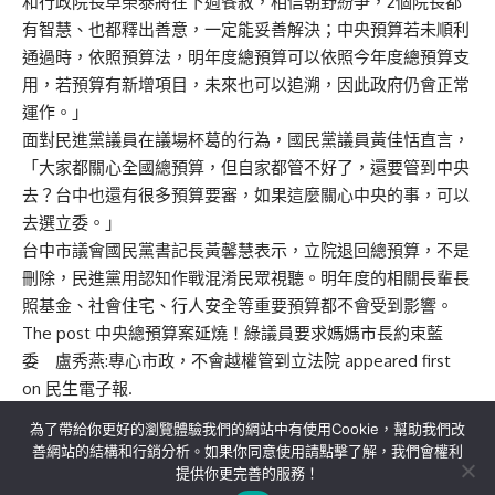
和行政院長卓榮泰將在下週餐敘，相信朝野紛爭，2個院長都
有智慧、也都釋出善意，一定能妥善解決；中央預算若未順利
通過時，依照預算法，明年度總預算可以依照今年度總預算支
用，若預算有新增項目，未來也可以追溯，因此政府仍會正常
運作。」
面對民進黨議員在議場杯葛的行為，國民黨議員黃佳恬直言，
「大家都關心全國總預算，但自家都管不好了，還要管到中央
去？台中也還有很多預算要審，如果這麼關心中央的事，可以
去選立委。」
台中市議會國民黨書記長黃馨慧表示，立院退回總預算，不是
刪除，民進黨用認知作戰混淆民眾視聽。明年度的相關長輩長
照基金、社會住宅、行人安全等重要預算都不會受到影響。
The post
中央總預算案延燒！綠議員要求媽媽市長約束藍
委 盧秀燕:專心市政，不會越權管到立法院
appeared first
on
民生電子報
.
為了帶給你更好的瀏覽體驗我們的網站中有使用Cookie，幫助我們改
善網站的結構和行銷分析。如果你同意使用請點擊了解，我們會權利
提供你更完善的服務！
關於我們
隱私權政策
聯絡我們