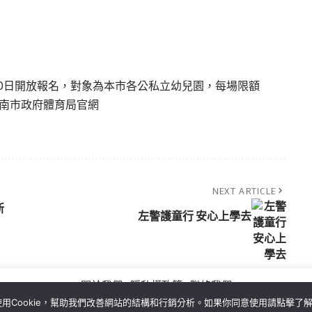
月30日開放報名，對象為本市各公私立幼兒園，每場限額
臺南市政府體育局官網
。
NEXT ARTICLE
新
左警護童行 安心上學去
關於我們
隱私權政策
聯絡我們
用Cookie，幫助我們改善網站的結構和行銷分析。如果你同意使用請點擊了