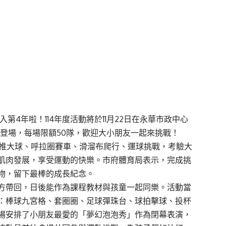
第4年啦！114年度活動將於11月22日在永華市政中心
熱鬧登場，每場限額50隊，歡迎大小朋友一起來挑戰！
含推大球、呼拉圈賽車、滑溜布爬行、運球挑戰，考驗大
肌肉發展，享受運動的快樂。市府體育局表示，完成挑
物，留下最棒的成長紀念。
方帶回，日後能作為課程教材與孩童一起同樂。活動當
：棒球九宮格、套圈圈、足球彈珠台、球拍擊球、投杯
場安排了小朋友最愛的「夢幻泡泡秀」作為閉幕表演，