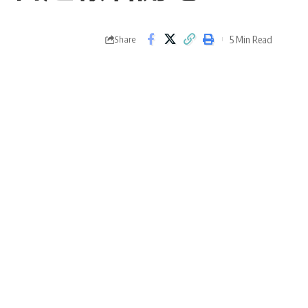
5 Min Read
Share