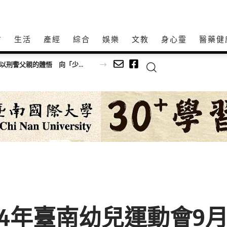
方
生活
產經
綜合
娛樂
文教
身心𩆜
醫藥健
【守護別人的孩子，也牽掛自己的孩子】 陳隊長以刑警父親的體悟 向「少年隊警察爸爸」致敬！
14年臺南幼兒運動會9