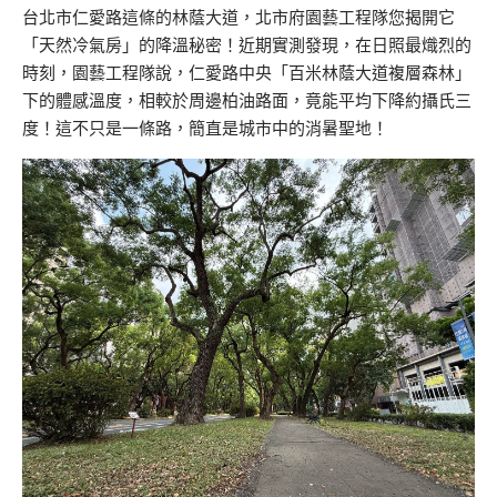
台北市仁愛路這條的林蔭大道，北市府園藝工程隊您揭開它
「天然冷氣房」的降溫秘密！近期實測發現，在日照最熾烈的
時刻，園藝工程隊說，仁愛路中央「百米林蔭大道複層森林」
下的體感溫度，相較於周邊柏油路面，竟能平均下降約攝氏三
度！這不只是一條路，簡直是城市中的消暑聖地！