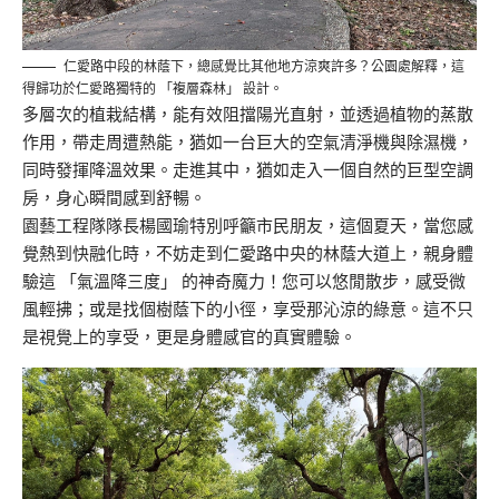
仁愛路中段的林蔭下，總感覺比其他地方涼爽許多？公園處解釋，這
得歸功於仁愛路獨特的 「複層森林」 設計。
多層次的植栽結構，能有效阻擋陽光直射，並透過植物的蒸散
作用，帶走周遭熱能，猶如一台巨大的空氣清淨機與除濕機，
同時發揮降溫效果。走進其中，猶如走入一個自然的巨型空調
房，身心瞬間感到舒暢。
園藝工程隊隊長楊國瑜特別呼籲市民朋友，這個夏天，當您感
覺熱到快融化時，不妨走到仁愛路中央的林蔭大道上，親身體
驗這 「氣溫降三度」 的神奇魔力！您可以悠閒散步，感受微
風輕拂；或是找個樹蔭下的小徑，享受那沁涼的綠意。這不只
是視覺上的享受，更是身體感官的真實體驗。