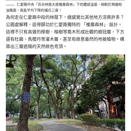
仁愛路中央「百米林蔭大道複層森林」下的體感溫度，相較於周邊柏
油路面，竟能平均下降約攝氏三度！
為何走在仁愛路中段的林蔭下，總感覺比其他地方涼爽許多？
公園處解釋，這得歸功於仁愛路獨特的 「複層森林」 設計。
這裡不只有高聳的樟樹、榕樹等喬木形成壯觀的樹冠層，下方
還有杜鵑、馬櫻丹等灌木層，甚至有綠意盎然的地被植物，構
築出三層遮陽的天然綠色穹頂。