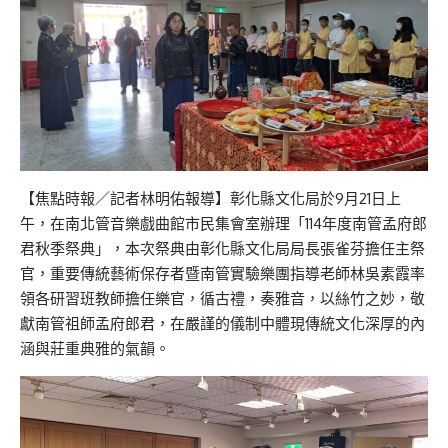
【焦點時報／記者林明佑報導】彰化縣文化局於9月21日上
午，在南北管音樂戲曲館市民集會室辦理「114年度南管孟府郎
君秋季祭典」，本次祭典由彰化縣文化局局長張雀芬擔任主祭
官，重要傳統藝術保存者暨南管實驗樂團指導老師林吳素霞率
領各研習班教師擔任樂官，循古禮，奏雅音，以絲竹之妙，敬
獻南管祖師孟府郎君，在嚴謹的儀制中體現傳統文化深厚的內
涵與莊重典雅的氣韻。