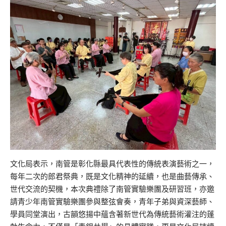
文化局表示，南管是彰化縣最具代表性的傳統表演藝術之一，
每年二次的郎君祭典，既是文化精神的延續，也是曲藝傳承、
世代交流的契機，本次典禮除了南管實驗樂團及研習班，亦邀
請青少年南管實驗樂團參與整弦會奏，青年子弟與資深藝師、
學員同堂演出，古韻悠揚中蘊含著新世代為傳統藝術灌注的蓬