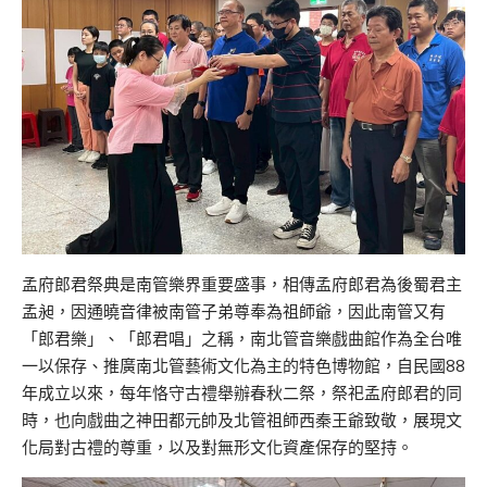
孟府郎君祭典是南管樂界重要盛事，相傳孟府郎君為後蜀君主
孟昶，因通曉音律被南管子弟尊奉為祖師爺，因此南管又有
「郎君樂」、「郎君唱」之稱，南北管音樂戲曲館作為全台唯
一以保存、推廣南北管藝術文化為主的特色博物館，自民國88
年成立以來，每年恪守古禮舉辦春秋二祭，祭祀孟府郎君的同
時，也向戲曲之神田都元帥及北管祖師西秦王爺致敬，展現文
化局對古禮的尊重，以及對無形文化資產保存的堅持。