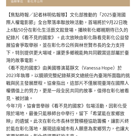
【焦點時報／記者林明佑報導】文化部推動的「2025臺灣國
際人權電影節」全台聚落串聯放映活動，首場將於9月22日晚
上6點50分在彰化生活藝文館登場，播映彰化鄉親期待已久的
紀錄片《看不見的國家》。此次放映由彰化縣看見彰化公益發
展協會爭取舉辦，並在彰化市公所與林世賢市長的全力支持
下，特別提供更大場域，讓更多鄉親能夠共同觀賞這部屬於臺
灣的故事電影。
《看不見的國家》由美國導演葛靜文（Vanessa Hope）於
2023年執導，以鏡頭完整紀錄蔡英文總統任內臺灣所面臨的挑
戰與民主發展歷程。協會指出，這部片不僅展現臺灣在國際人
權價值上的努力，更是一段全民共同的故事，值得在彰化被看
見、被討論。
今年7月，協會曾舉辦《看不見的國家》包場活動，因彰化受
限於場地，最後只能移師台中舉行，留下「希望能在家鄉放
映」的遺憾。此次在彰化市長林世賢積極協助籌備，讓影片終
於能在彰化落地，展現這座城市有人願意為家鄉努力，也讓大