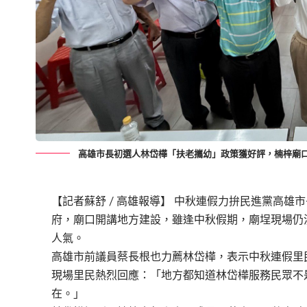
高雄市長初選人林岱樺「扶老攜幼」政策獲好評，楠梓廟
【記者蘇舒 / 高雄報導】 中秋連假力拚民進黨高
府，廟口開講地方建設，雖逢中秋假期，廟埕現場仍
人氣。
高雄市前議員蔡長根也力薦林岱樺，表示中秋連假里
現場里民熱烈回應：「地方都知道林岱樺服務民眾不
在。」