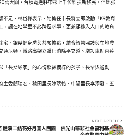
破20萬大關，台積電進駐帶來上千位科技新移民，但她強
額不足，林岱樺表示，她擔任市長將立即啟動「K9教育
工，讓在地學童不必跨區求學，更兼顧移入人口的教育
住宅、銀髮健身房與共餐據點，結合智慧照護與在地農
交通瓶頸，鐵路高架立體化消除平交道、增設車站直達
以「長女顧家」的心情照顧楠梓的孩子、長輩與通勤
府主委簡瑞宏、稔田里長陳瑞輅、中陽里長李添發、五
NEXT ARTICLE
苗
礁溪二結花好月圓人團圓 佛光山慈悲社會福利基
金會歡慶中秋