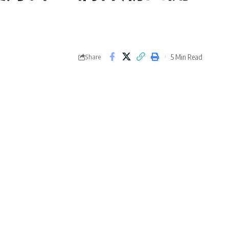
5 Min Read
Share