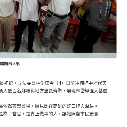
口開講展人氣
雄市長初選，立法委員林岱樺今（4）日前往楠梓中埔代天
湧入數百名鄉親與地方里長齊聚，展現林岱樺強大基層
民依然齊聚會場，顯見她在高雄的好口碑與深耕。
是為了當官，是真正做事的人，讓她照顧市民最實