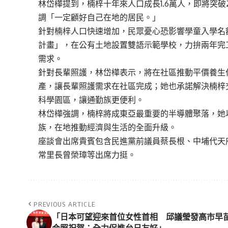
林岱樺提到，楠梓十年來人口成長1.6萬人，即將突
調「一定顧好自己在地的居民。」
針對楠梓人口快速增加，民眾憂心恐影響學童入學名
計畫」，在公有土地設置雙語示範學校，力拚兩年完
需求。
針對長輩照護，林岱樺表示，將在社區推動平價養生
產，讓長輩照護需求在社區完成；她也承諾解決楠梓
科學園區，讓通勤族更便利。
林岱樺強調，楠梓將成東亞最重要的半導體聚落，她
族，在地推動經濟與生活的全面升級。
座談會出席貴賓包含民進黨前議員蔡長根、中埔代天
常里長曾榮璋等出席力挺。
PREVIOUS ARTICLE
「日本可望迎來首位女性首相 邱議瑩發高市早
合照祝賀：全力促進台日友好」