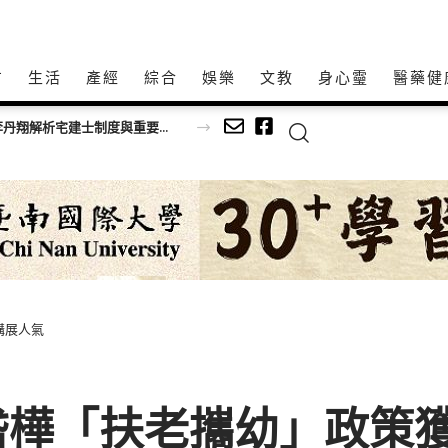
方
生活
產經
綜合
娛樂
文教
身心𩆜
醫藥健
日本房產交易如何降低資訊不對稱？FMI JAPAN李丹翔解析宅建士制度與重要事項說明
講展人氣
岱樺「扶老攜幼」政策