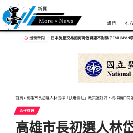
熱門
地
最新新聞
首頁
»
高雄市長初選人林岱樺「扶老攜幼」政策獲好評，楠梓廟口開
合作媒體
高雄市長初選人林