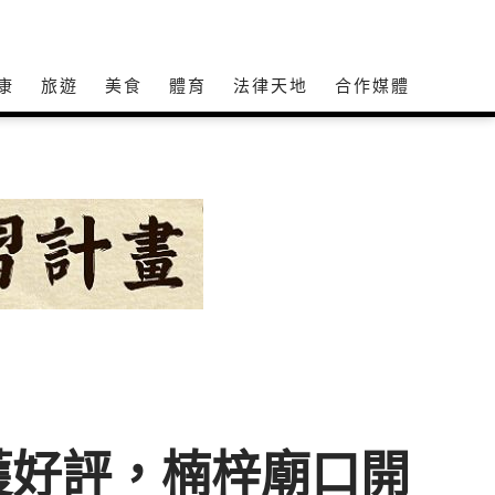
康
旅遊
美食
體育
法律天地
合作媒體
獲好評，楠梓廟口開