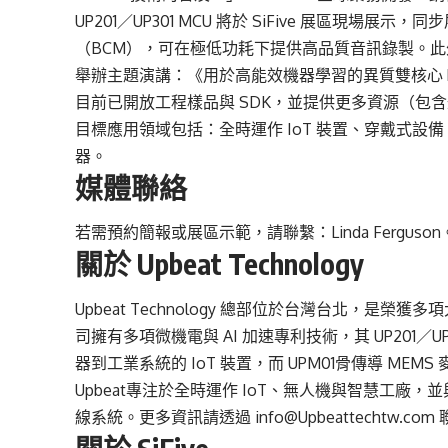
UP201／UP301 MCU 將於 SiFive 展區現場展示，
（BCM），可在極低功耗下提供高品質音訊錄製。此外，Upbea
舉辦主題演講：《用於高能效機器學習的異質雙核心 RI
目前已開放工程樣品與 SDK，並提供更多資源（包
目標應用領域包括：全時運作 IoT 裝置、穿戴式設備
器。
媒體聯絡
若需預約簡報或展區示範，請聯繫：Linda Ferguson。電
關於 Upbeat Technology
Upbeat Technology 總部位於台灣台北，是
司擁有多項微機電與 AI 加速專利技術，其 UP201／UP
器到工業系統的 IoT 裝置，而 UPM01骨傳導 M
Upbeat專注於全時運作 IoT、無人機與智慧工
線系統。更多資訊請透過 info@Upbeattechtw.c