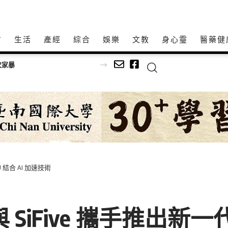
方
生活
產經
綜合
娛樂
文教
身心𩆜
醫藥健
足球
MCU 結合 AI 加速技術
gy 與 SiFive 攜手推出新