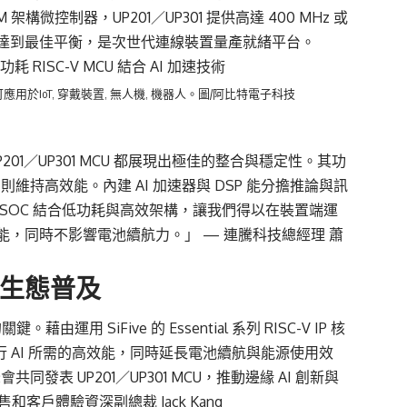
M 架構微控制器，UP201／UP301 提供高達 400 MHz 或
慧化間達到最佳平衡，是次世代連線裝置量產就緒平台。
器, 可應用於IoT, 穿戴裝置, 無人機, 機器人。圖/阿比特電子科技
 UP201／UP301 MCU 都展現出極佳的整合與穩定性。其功
持高效能。內建 AI 加速器與 DSP 能分擔推論與訊
SOC 結合低功耗與高效架構，讓我們得以在裝置端運
，同時不影響電池續航力。」 — 連騰科技總經理 蕭
-V 生態普及
 SiFive 的 Essential 系列 RISC-V IP 核
執行 AI 所需的高效能，同時延長電池續航與能源使用效
會共同發表 UP201／UP301 MCU，推動邊緣 AI 創新與
銷售和客戶體驗資深副總裁 Jack Kang