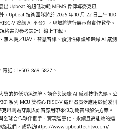
同步展出 Upbeat 的超低功耗 MEMS 骨傳導麥克風
t 技術團隊將於 2025 年 10 月 22 日上午 11:10
SC-V 邊緣 AI 平台》，現場將進行展示與實作教學。
含規格書與參考設計）線上下載。
、無人機／UAV、智慧音訊、預測性維護和邊緣 AI 感測
話：1+503-869-5827。
榮獲多項大獎的超低功耗運算、語音與邊緣 AI 感測技術先驅。公
301 系列 MCU 雙核心 RISC-V 處理器廣泛應用於從感測
EMS 麥克風則為穿戴與語音應用帶來低功耗音訊解決方案。
廠，並與全球合作夥伴攜手，實現智慧化、永續且高能效的連
om 聯絡我們，或造訪
https://www.upbeattechtw.com/