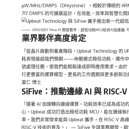
µW/MHz/DMIPS（Dhrystone）。相較於傳統的 AR
717 DMIPS 的可擴展設計，在效能、效率與智
UP201/301 Trina-Pi 開發套件：超低功耗MCU結合AI加速
業界夥伴高度肯定
「從晶片啟動到量產階段，Upbeat Technology 的
耗表現遠超我們預期——休眠模式極低功耗、運作中則維
號處理任務，使我們能輕鬆達成即時應用需求。由於 
行更豐富的運算模型、更長的工作週期與更多創新功能
富仁 博士
SiFive：推動邊緣 AI 與 RISC
「隨著 AI 加速轉向邊緣運算，功耗效率已成為成功的關鍵。藉由運用
心，Upbeat 成功打造出極低功耗 MCU，能在邊緣
率。我們非常榮幸能與 Upbeat 攜手，在 RISC-V 高峰
RISC-V 技術的普及。」 — SiFive 全球業務開發、