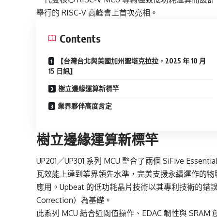
舉行的 RISC-V 高峰會上首次亮相。
Contents
【台灣台北與美國加州聖塔克拉拉，2025 年 10 月
15 日訊】
樹立邊緣運算新標竿
業界夥伴高度肯定
樹立邊緣運算新標竿
UP201／UP301 系列 MCU 整合了兩個 SiFive Esse
瓦效能上達到業界領先水準，完美支援永續運作的物聯網
應用。Upbeat 的低功耗晶片技術以其專利技術的錯誤檢測與修正
Correction）為基礎。
此系列 MCU 結合近閾值操作、EDAC 韌性與 SRAM