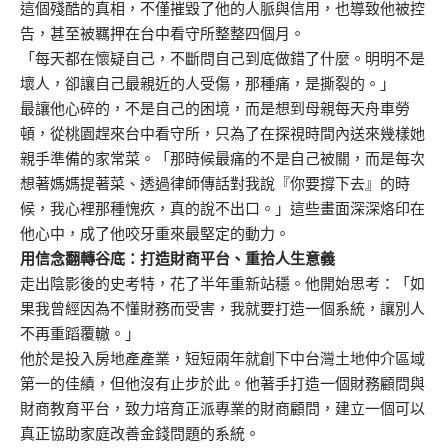
這個殘酷的真相，不僅摧毀了他的人脈與信用，也導致他被控
告，甚至被羈押在台中看守所整整四個月。
「每天都在懷疑自己，不斷問自己到底做錯了什麼。明明不是
壞人，卻讓自己最親近的人受傷，那種痛，是撕裂的。」
最讓他心碎的，不是自己的困境，而是想到母親每天舟車勞
頓，從桃園趕來台中看守所，只為了在探視時間內送來幾樣她
親手準備的家常菜。「那時候最痛的不是自己被關，而是每次
想著媽媽提著菜、透過律師傳話對我說『你要撐下去』的時
候，我心裡那種愧疚，真的說不出口。」這些畫面深深烙印在
他心中，成了他咬牙重來最堅定的動力。
用信念翻轉谷底：打造財商平台、重拾人生意義
走出陰影後的史考特，花了半年重新站穩。他開始思考：「如
果我曾經因為不懂財務而受害，我就要打造一個系統，讓別人
不再重蹈覆轍。」
他於是投入房地產產業，短短兩年就創下中台灣土地仲介區域
第一的佳績，但他沒有止步於此。他著手打造一個財務顧問與
財商教育平台，致力培育正派專業的財商顧問，建立一個可以
真正協助家庭改善金錢問題的系統。