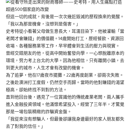
但這一切的成就，背後是一次次幾近毀滅的歷程換來的覺醒。
「我以為那是機會，沒想到是傷害。」
史考特從小看著父母做生意長大，耳濡目染下，他被灌輸「當
老闆才會賺錢」的價值觀。14歲開始打工，歷經餐飲、資源回
收場、各種服務業等工作，早早體會到生活的壓力與現實。
曾經交錯朋友的他，從高中開始奮發向學，一心想脫離原本的
環境，努力考上台北的大學。因為他相信，只有離開小鎮，去
到更大的城市，人生才會有改變的機會。
為了追夢，他在17歲夜市擺攤，22歲再度創業，卻兩次失敗。
之後赴澳洲打工度假，仍然空手而歸。當時的他對賺錢的渴望
極高，卻始終找不到對的方法。
直到他回台後，遇見了一位賞識他的傳統產業老闆，兩人攜手
進入金融投資領域。他滿懷希望投入，經營了三年半，才驚覺
那是一場包裝精緻的詐騙資金盤。
「我從來沒有想騙人，但最後卻讓我身邊最好的家人朋友都失
去了對我的信任。」