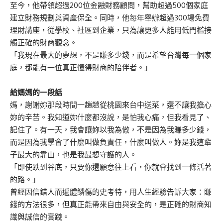
至今，他帶領超過200位金融財務顧問，幫助超過500個家庭
建立財務規劃與資產保全。同時，他每年舉辦超過300場免費
理財講座，從學校、社區到企業，只為讓更多人能用低門檻接
觸正確的財商觀念。
「我現在最大的夢想，不是賺多少錢，而是希望台灣每一個家
庭，都能有一位真正懂得財商的陪伴者。」
給媽媽的一段話
媽，謝謝妳那段時間一趟趟從桃園來台中送菜，還不讓我擔心
妳的辛苦。我知道妳什麼都沒說，是怕我心痛，但我看見了、
記住了。有一天，我會讓妳以我為傲，不是因為我賺多少錢，
而是因為我學會了什麼叫做負責任，什麼叫做人。妳是我這輩
子最大的靠山，也是我最想守護的人。
「即使跌到谷底，只要你還願意往上看，你就會找到一條活著
的路。」
曾經因信錯人而遍體鱗傷的史考特，用人生經驗告訴大家：賺
錢的方法很多，但真正能帶來自由與安全的，是正確的財商知
識與誠信的實踐。