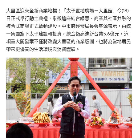
大里區迎來全新商業地標！「太子置地廣場－大里館」今(18)
日正式舉行動土典禮，象徵這座結合綠意、商業與社區共融的
複合式商場正式啟動建設。中市府經發局長張峯源表示，由統
一集團旗下太子建設轉投資，總金額高達新台幣5.6億元，這
項重大開發案不僅將改變大里區的商業版圖，也將為當地居民
帶來更優質的生活環境與消費體驗。