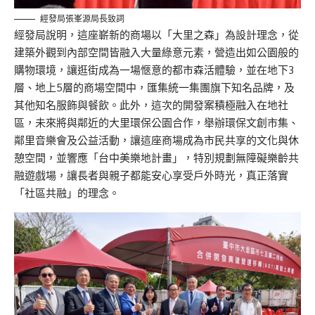
經發局張峯源局長致詞
經發局說明，這座嶄新的商場以「大里之森」為設計理念，從
建築外觀到內部空間皆融入大量綠意元素，營造出如公園般的
購物環境，讓逛街成為一場愜意的都市森活體驗，並在地下3
層、地上5層的商場空間中，匯集統一集團旗下知名品牌，及
其他知名服飾與餐飲。此外，這次的開發案積極融入在地社
區，未來將與鄰近的大里環保公園合作，舉辦環保文創市集、
鄰里音樂會及公益活動，讓這座商場成為市民共享的文化與休
憩空間，並響應「台中美樂地計畫」，特別規劃無障礙樂齡共
融遊戲場，讓長者與親子都能安心享受戶外時光，真正落實
「社區共融」的理念。