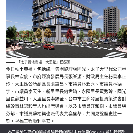
「太子置地廣場－大里館」模擬圖
今日動土典禮，包括統一集團協理張國光、太子大里杙公司董
事長林宏俊、市府經濟發展局長張峯源、財政局主任秘書李芷
玲、大里區公所副區長張鎮昌、市議員林碧秀、市議員林德
宇、市議員李天生、新里里長何世琦、永隆里長黃秀玲、國光
里長魏益川、大里里長李錫全、台中市工商發展投資策進會副
總幹事林銀榖等人均出席與會，以及市議員江和樹、市議員張
芬郁、市議員蘇柏興也派代表共襄盛舉，共同見證歷史性一
刻，祝福工程順利平安。
為了帶給你更好的瀏覽體驗我們的網站中有使用Cookie，幫助我們改