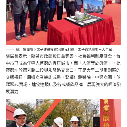
統一集團旗下太子建設投資5.6億元打造「太子置地廣場－大里館」
張局長表示，隨著市政建設日益完善、社會福利制度健全，台
中市已成為年輕人首選的宜居城市。而「人流等於錢流」，此
案選址於德芳路二段與永隆路交叉口，正是大里二期重劃區的
交通樞紐，周邊商業機能成熟，緊鄰仁愛醫院、中興商圈，並
匯聚3C賣場、速食連鎖店及各式餐飲品牌，展現強大的經濟發
展潛力。