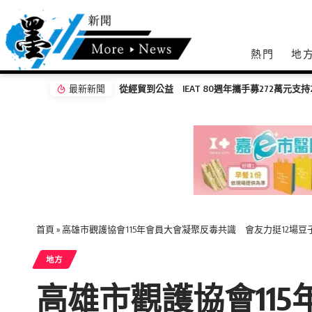
熱門
地
最新新聞
無感量測黑科技登場 岡山醫院「Face AI健
首頁
»
高雄市觀護協會115年會員大會凝聚反毒共識 會友力挺12場
地方
高雄市觀護協會11