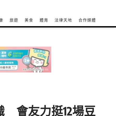
康
旅遊
美食
體育
法律天地
合作媒體
識 會友力挺12場豆