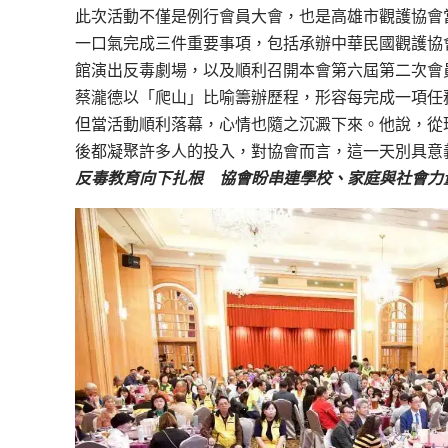
此次活動不僅是例行會員大會，也是高雄市觀護協會
一口氣完成三件重要事項，包括承辦中華民國觀護協
館演出反毒劇場，以及順利召開本會第六屆第二次會
蔡瀧德以「爬山」比喻籌辦歷程，形容每完成一項任
但當活動順利落幕，心情也隨之沉澱下來。他說，從
後都凝聚許多人的投入，對協會而言，這一天別具意
反毒教育向下扎根 協會盼串連學校、家庭與社會力