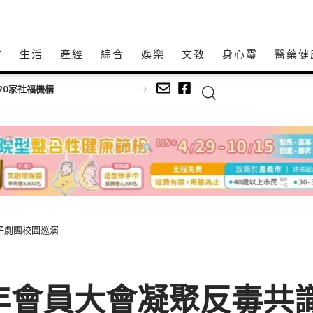
方
生活
產經
綜合
娛樂
文教
身心𩆜
醫藥健
康鏡」 驚豔高齡高齡健康展
豆子劇團校園巡演
5年會員大會凝聚反毒共