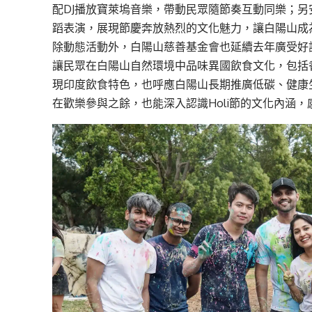
配DJ播放寶萊塢音樂，帶動民眾隨節奏互動同樂；
蹈表演，展現節慶奔放熱烈的文化魅力，讓白陽山成
除動態活動外，白陽山慈善基金會也延續去年廣受好
讓民眾在白陽山自然環境中品味異國飲食文化，包括
現印度飲食特色，也呼應白陽山長期推廣低碳、健康
在歡樂參與之餘，也能深入認識Holi節的文化內涵