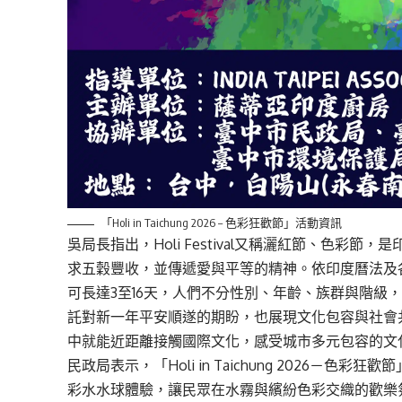
「Holi in Taichung 2026 – 色彩狂歡節」活動資訊
吳局長指出，Holi Festival又稱灑紅節、色
求五穀豐收，並傳遞愛與平等的精神。依印度曆法及
可長達3至16天，人們不分性別、年齡、族群與階級
託對新一年平安順遂的期盼，也展現文化包容與社會
中就能近距離接觸國際文化，感受城市多元包容的文
民政局表示，「Holi in Taichung 2026－
彩水水球體驗，讓民眾在水霧與繽紛色彩交織的歡樂氛