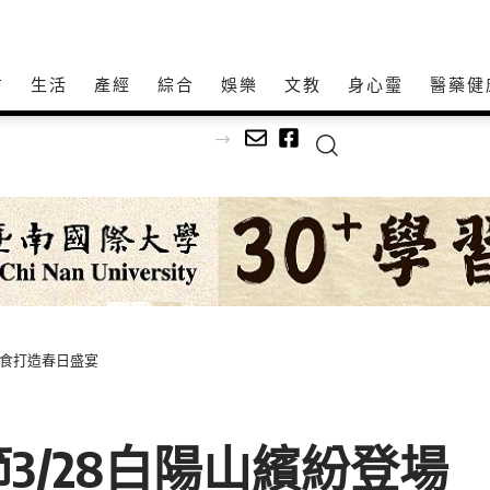
方
生活
產經
綜合
娛樂
文教
身心𩆜
醫藥健
烤蚵首先登場
美食打造春日盛宴
節3/28白陽山繽紛登