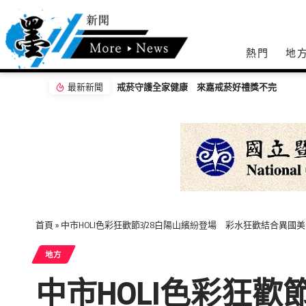
熱門
地
最新新聞
2026王功漁火節88節連二天 祈福嘉年華千人
首頁
»
中市HOLI色彩狂歡節3/28白陽山繽紛登場 彩水狂歡結合異國
地方
中市HOLI色彩狂歡