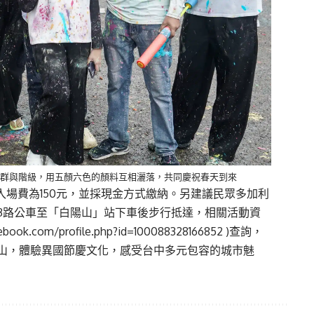
、年齡、族群與階級，用五顏六色的顏料互相灑落，共同慶祝春天到來
入場費為150元，並採現金方式繳納。另建議民眾多加利
3路公車至「白陽山」站下車後步行抵達，相關活動資
ebook.com/profile.php?id=100088328166852
)查詢，
山，體驗異國節慶文化，感受台中多元包容的城市魅