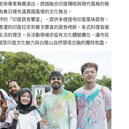
另安排專業舞團演出，透過融合印度傳統與現代風格的舞
為春日裡充滿異國風情的文化舞台。
評的「印度蔬食饗宴」，提供多樣道地印度風味蔬食，
香濃的印度拉茶到層次豐富的蔬食烤餅，各式料理皆展
生活的理念。另活動現場亦設有文化體驗攤位，讓市民
，感受印度文化魅力與白陽山自然環境交融的獨特氛圍。