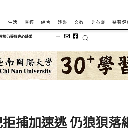
方
生活
產經
綜合
娛樂
文教
身心𩆜
醫藥健
全前提拚完工
拒捕加速逃 仍狼狽落