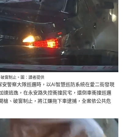
、破窗制止。圖：讀者提供
，保安警察大隊巡邏時，以AI智慧巡防系統在愛二街發現
門加速逃逸，在永安路失控衝撞民宅，還倒車衝撞巡邏
開槍、破窗制止，將江嫌拖下車逮捕，全案依公共危