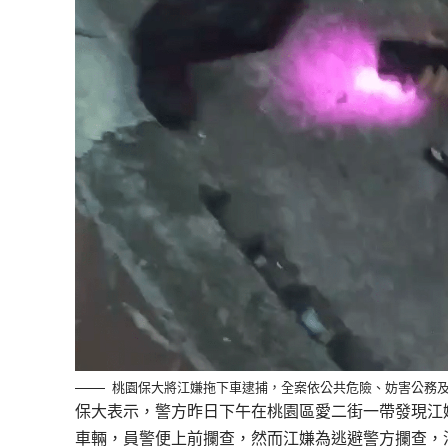
桃園保大將江嫌拖下車逮捕，全案依公共危險、妨害公務
保大表示，警方昨日下午在桃園區愛二街一帶發現江
車輛，員警便上前攔查，然而江嫌為逃避警方攔查，