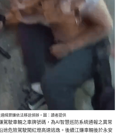
及通緝罪嫌依法移送偵辦。圖：讀者提供
嫌駕駛車輛之車牌號碼，為AI智慧巡防系統通報之異常
沿途危險駕駛闖紅燈高速逃逸。後續江嫌車輛後於永安