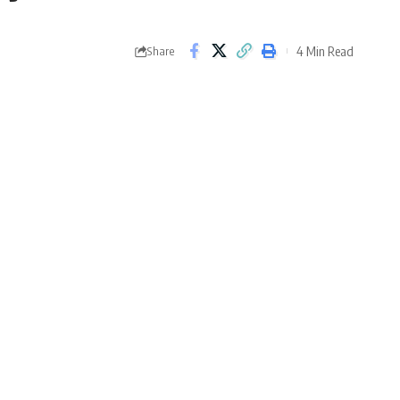
4 Min Read
Share