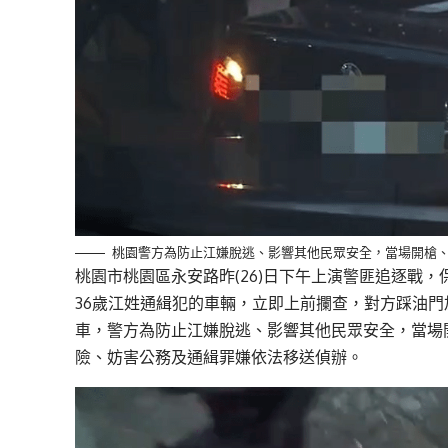
桃園警方為防止江嫌脫逃、影響其他民眾安全，當場開槍
桃園市桃園區永安路昨(26)日下午上演警匪追逐戰
36歲江姓通緝犯的車輛，立即上前攔查，對方踩油
車，警方為防止江嫌脫逃、影響其他民眾安全，當場
險、妨害公務及通緝罪嫌依法移送偵辦。