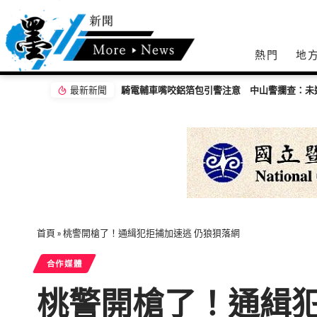
熱門
地
最新新聞
醒專心騎乘
內湖邊坡才崩塌又遇颱風 蔣萬安冒雨勘查：安
首頁
»
桃警開槍了！通緝犯拒捕加速逃 仍狼狽落網
合作媒體
桃警開槍了！通緝犯