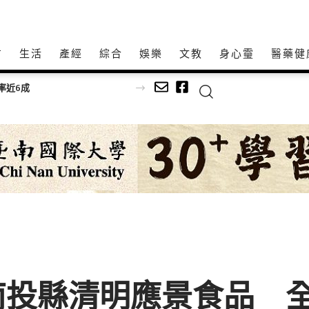
方
生活
產經
綜合
娛樂
文教
身心𩆜
醫藥健
智妤接力追問：2190萬去哪了？
南投縣清明應景食品 