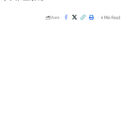
4 Min Read
Share