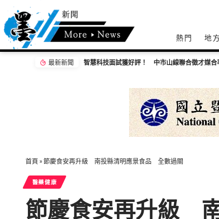
熱門
地
最新新聞
6成
鄭家4000萬金流延燒！游淑慧、徐巧芯、楊
首頁
»
節慶食安再升級 南投縣清明應景食品 全數過關
醫藥健康
節慶食安再升級 