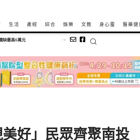
方
生活
產經
綜合
娛樂
文教
身心𩆜
醫藥健
萬安：勿鬆懈
現美好」民眾齊聚南投