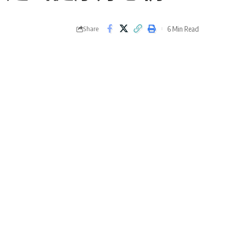
6 Min Read
Share