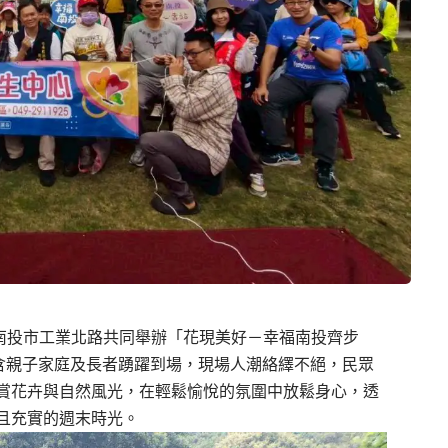
在南投市工業北路共同舉辦「花現美好－幸福南投齊步
包含親子家庭及長者踴躍到場，現場人潮絡繹不絕，民眾
賞花卉與自然風光，在輕鬆愉悅的氛圍中放鬆身心，透
且充實的週末時光。