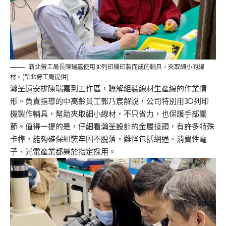
新北勞工局長陳瑞嘉使用3D列印機印製而成的輔具，夾取細小的線
材。(新北勞工局提供)
瀚荃還安排陳瑞嘉到工作區，瞭解組裝線材生產線的作業情
形。負責指導的中高齡員工郭乃宸解說，公司特別用3D列印
機製作輔具，幫助夾取細小線材，不只省力，也保護手部關
節。值得一提的是，仔細看瀚荃設計的金屬接頭，有許多特殊
卡榫，能夠確保組裝牢固不脫落，難怪包括網通、消費性電
子、光電產業都樂於指定採用。