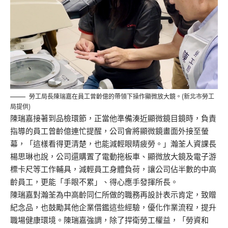
勞工局長陳瑞嘉在員工曾齡億的帶領下操作顯微放大鏡。(新北市勞工
局提供)
陳瑞嘉接著到品檢環節，正當他準備湊近顯微鏡目鏡時，負責
指導的員工曾齡億連忙提醒，公司會將顯微鏡畫面外接至螢
幕，「這樣看得更清楚，也能減輕眼睛疲勞。」瀚荃人資課長
楊思琳也說，公司還購置了電動拖板車、顯微放大鏡及電子游
標卡尺等工作輔具，減輕員工身體負荷，讓公司佔半數的中高
齡員工，更能「手眼不累」、得心應手發揮所長。
陳瑞嘉對瀚荃為中高齡同仁所做的職務再設計表示肯定，致贈
紀念品，也鼓勵其他企業借鑑這些經驗，優化作業流程，提升
職場健康環境。陳瑞嘉強調，除了捍衛勞工權益，「勞資和