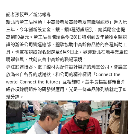
記者孫筱華／新北報導
新北市勞工局推動「中高齡者及高齡者友善職場認證」進入第
三年，今年創新設立金、銀、銅3種認證級別，總獎勵金也提
高到110萬元。勞工局長陳瑞嘉今(28)日特別到去年榮獲卓越認
證的瀚荃公司營運總部，體驗協助中高齡做品檢的各種輔助工
具，也宣布認證報名起跑至6月9日止，歡迎新北在地事業單位
踴躍參與，共創友善中高齡的職場環境。
專注於連接器、電子線材與配件設計製造的瀚荃公司，會議室
放滿來自各界的感謝狀，和公司的精神標語「Connect the
world, Connect the future」互相輝映。董事長楊超群親自介
紹各項線纜組件的研發與應用，光是一條產品陳列牆就走了10
幾分鐘。