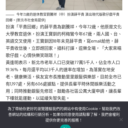
今年72歲的退休教官劉騰祥（中）扮演薛平貴 演出現代版歌仔戲平貴
回鄉。(新北市社會局提供)
扮演「平貴回鄉」的薛平貴為劉騰祥，今年72歲，他原是文化
大學教官退休，扮演王寶釧的柯梅鸞今年67歲，兩人國、台、
英語交叉使用，王寶釧因18年未見薛平貴，寫email給他，薛
平貴收信後，立即趕回家，插科打諢，逗樂全場，「大家來唱
歌仔戲，心情快樂笑咪咪！」
黃逢明表示，新北市老年人口已突破77萬5千人，佔全市人口
19.16%，每月還平均以3千人的速率在增加，為落實在地安
老、健康樂活，侯友宜市長推動里里銀髮俱樂部，目前全市已
有1,197處，另有606處據點，提供長輩平時休閒娛樂活動之
用；同時推動銀髮先修班，鼓勵各社區公寓大廈申請，讓長輩
下樓就能運動，以延緩失智失能。
為了帶給你更好的瀏覽體驗我們的網站中有使用Cookie，幫助我們改
善網站的結構和行銷分析。如果你同意使用請點擊了解，我們會權利
提供你更完善的服務！
關於我們
隱私權政策
聯絡我們