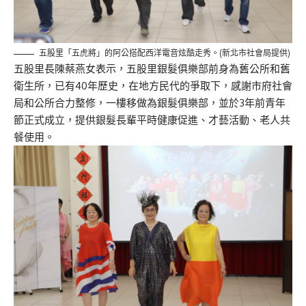
五股里「五虎將」的阿公搭配西洋電音炫酷走秀。(新北市社會局提供)
五股里長陳蔡燕女表示，五股里銀髮俱樂部前身為舊公所和舊
衛生所，已有40年歷史，在地方民代的爭取下，感謝市府社會
局和公所合力整修，一樓移做為銀髮俱樂部，並於3年前青年
節正式成立，提供銀髮長輩平時健康促進、才藝活動、老人共
餐使用。