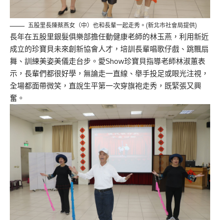
五股里長陳蔡燕女（中）也和長輩一起走秀。(新北市社會局提供)
長年在五股里銀髮俱樂部擔任動健康老師的林玉燕，利用新近
成立的珍寶貝未來創新協會人才，培訓長輩唱歌仔戲、跳飄扇
舞、訓練美姿美儀走台步。愛Show珍寶貝指導老師林淑蕙表
示，長輩們都很好學，無論走一直線、舉手投足或眼光注視，
全場都面帶微笑，直說生平第一次穿旗袍走秀，既緊張又興
奮。