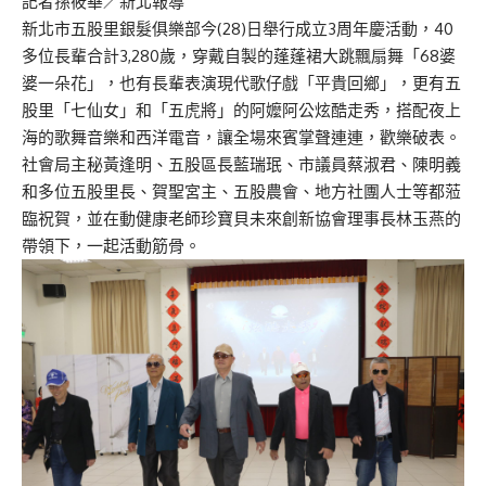
記者孫筱華／新北報導
新北市五股里銀髮俱樂部今(28)日舉行成立3周年慶活動，40
多位長輩合計3,280歲，穿戴自製的蓬蓬裙大跳飄扇舞「68婆
婆一朵花」，也有長輩表演現代歌仔戲「平貴回鄉」，更有五
股里「七仙女」和「五虎將」的阿嬤阿公炫酷走秀，搭配夜上
海的歌舞音樂和西洋電音，讓全場來賓掌聲連連，歡樂破表。
社會局主秘黃逢明、五股區長藍瑞珉、市議員蔡淑君、陳明義
和多位五股里長、賀聖宮主、五股農會、地方社團人士等都蒞
臨祝賀，並在動健康老師珍寶貝未來創新協會理事長林玉燕的
帶領下，一起活動筋骨。