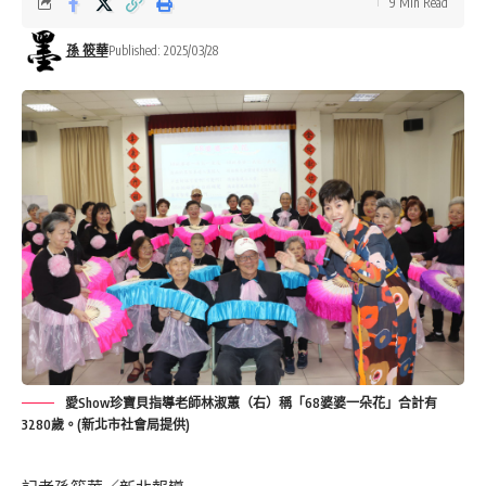
9 Min Read
孫 筱華
Published: 2025/03/28
愛Show珍寶貝指導老師林淑蕙（右）稱「68婆婆一朵花」合計有
3280歲。(新北市社會局提供)