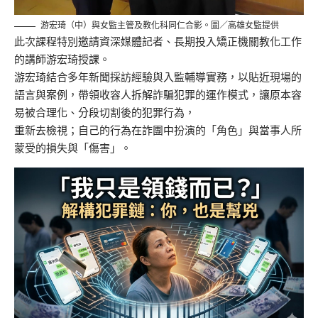
游宏琦（中）與女監主管及教化科同仁合影。圖／高雄女監提供
此次課程特別邀請資深媒體記者、長期投入矯正機關教化工作
的講師游宏琦授課。
游宏琦結合多年新聞採訪經驗與入監輔導實務，以貼近現場的
語言與案例，帶領收容人拆解詐騙犯罪的運作模式，讓原本容
易被合理化、分段切割後的犯罪行為，
重新去檢視；自己的行為在詐團中扮演的「角色」與當事人所
蒙受的損失與「傷害」。