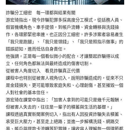
詐騙分工細密 每一環都與結果有關
游宏琦指出，現今詐騙犯罪多採高度分工模式，從話務人員、
假冒機構角色、車手提領，到帳戶流轉、資金轉移與洗錢操
作，各環節緊密串連。也正因分工細密，許多涉案者容易產生
「我只是跑腿」、「我只是領錢」、「我只是照指示做事」的
錯誤認知，進而低估自身責任。
他強調，正是每一個看似微小的配合，才讓整起詐騙得以成
立，任何角色都無法與最終造成的傷害切割。
從被害人角度切入 看見詐騙真正代價
課程中也特別從被害人視角切入，說明詐騙造成的，從來不只
是金錢損失，更可能導致家庭失和、心理創傷，甚至摧毀一個
人對社會的基本信任。
游宏琦在課堂中指出：「加害人拿到的可能只是幾千元報酬，
但被害人失去的，往往是一輩子的積蓄與生活的基礎。」
課程透過真實新聞案例切入，指出有人因投資詐騙失去積蓄、
承受巨大壓力，甚至走上絕路；並進一步解構洗錢、網路交
易、帳戶與提款卡流轉等犯罪鏈，讓收容人理解每一個環節都