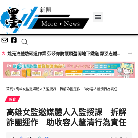
姚元浩體驗砸道作業 莎莎穿防護頭盔闖地下鐵道 郭泓志鐵道員帥氣登場
首頁
»
高雄女監邀媒體人入監授課 拆解詐團運作 助收容人釐清行為責任
綜合
高雄女監邀媒體人入監授課 拆解
詐團運作 助收容人釐清行為責任