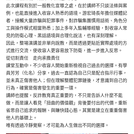
此次課程有別於一般教化宣導之處，在於講師不只談法條與案
例，也能直接進入收容人熟悉的語境。游宏琦長年擔任媒體記
者，接觸大量詐騙與犯罪事件，對詐騙集團慣用話術、角色分
工與操作模式相當熟悉；加上多年入監輔導經驗，對收容人常
見的防衛心理、黑話語境與合理化說法，也有深刻理解。
因此，整場演講並非單向說教，而是透過更貼近實際處境的方
式進行交流，使收容人更容易放下防衛，進一步進入反思。
從切割責任 走向承擔責任
課堂互動中，不少收容人開始重新檢視自己過去的選擇。有學
員芳芳（化名）分享，過去一直認為自己只是配合指示行事，
並未真正傷害他人；但在理解整體犯罪鏈後，才意識到自己的
行為，確實是傷害發生的重要一環。
講師也提醒，反詐教育真正重要的，不只是告訴人什麼不能
做，而是讓人看見「扭曲的價值觀」背後要付出的代價，重新
省思自己追求的報酬、與賺快錢心態，其實是建立在重重傷害
他人的基礎上。
唯有透過冷靜覺察，才可能為人生做出不同的選擇。