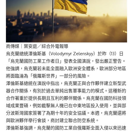
商傳媒
｜葉安庭／綜合外電報導
烏克蘭總統澤倫斯基（Volodymyr Zelenskyy）於昨（13）日
「烏克蘭國防工業工作者日」發表全國演說，發出嚴正警告。
他強調，烏克蘭若未能全面融入歐洲安全體系，歐洲部分地區
將面臨淪為「俄羅斯世界」一部分的風險。
澤倫斯基總統在演說中指出，烏克蘭正與合作夥伴建立新型武
器合作關係，有別於過去單純出售軍事能力的模式。這種新的
合作著重於提供長期且互利的夥伴關係。烏克蘭在國防科技領
域成果豐碩，例如截擊無人機已在中東地區投入使用，並與部
分波斯灣國家簽署了為期十年的安全協議。本週，烏克蘭還將
與歐洲夥伴舉行會談，商討建立聯合防空系統。
澤倫斯基強調，烏克蘭的國防工業自俄羅斯全面入侵以來迅速