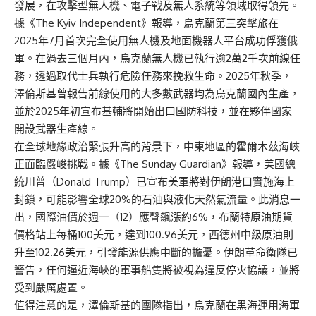
發展，在攻擊型無人機、電子戰及無人系統等領域取得領先。
據《The Kyiv Independent》報導，烏克蘭第三突擊旅在
2025年7月首次完全使用無人機及地面機器人平台成功俘獲俄
軍。在過去三個月內，烏克蘭無人機已執行逾2萬2千次前線任
務，透過取代士兵執行危險任務來挽救生命。2025年秋季，
澤倫斯基曾報告前線使用的大多數武器均為烏克蘭國內生產，
並於2025年初宣布基輔將開始出口國防科技，並在夥伴國家
開設武器生產線。
在全球地緣政治緊張升高的背景下，中東地區的霍爾木茲海峽
正面臨嚴峻挑戰。據《The Sunday Guardian》報導，美國總
統川普（Donald Trump）已宣布美軍將對伊朗港口實施海上
封鎖，可能影響全球20%的石油與液化天然氣流量。此消息一
出，國際油價於週一（12）應聲飆漲約6%，布蘭特原油期貨
價格站上每桶100美元，達到100.96美元，西德州中級原油則
升至102.26美元，引發能源供應中斷的擔憂。伊朗革命衛隊已
警告，任何逼近海峽的軍事船隻將被視為違反停火協議，並將
受到嚴厲處置。
值得注意的是，澤倫斯基的團隊指出，烏克蘭在黑海運用海軍