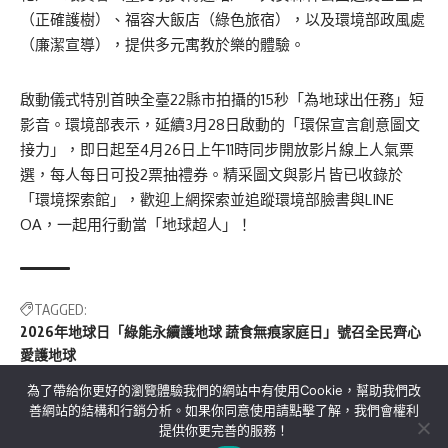
（正確護樹）、福容大飯店（綠色旅宿），以及環境部政風處
（廉潔宣導），提供多元寓教於樂的體驗。
啟動儀式特別首映全臺
22
縣市拍攝的
15
秒「為地球出任務」短
影音。環境部表示，延續
3
月
28
日
啟動
的「環保宣言創意圖文
接力」，即日起至
4
月
26
日上午
11
時同步開放影片線上人氣票
選，每人每日可投
2
票抽禮券。精采圖文與影片皆已收錄於
「環境探索館」，歡迎上網探索並追蹤環境部臉書與
LINE
OA
，一起用行動當「地球超人」！
TAGGED:
2026年地球日「綠能永續護地球 蔬食無痕家庭日」號召全民齊心
愛護地球
為了帶給你更好的瀏覽體驗我們的網站中有使用Cookie，幫助我們改
善網站的結構和行銷分析。如果你同意使用請點擊了解，我們會權利
提供你更完善的服務！
關於我們
隱私權政策
聯絡我們