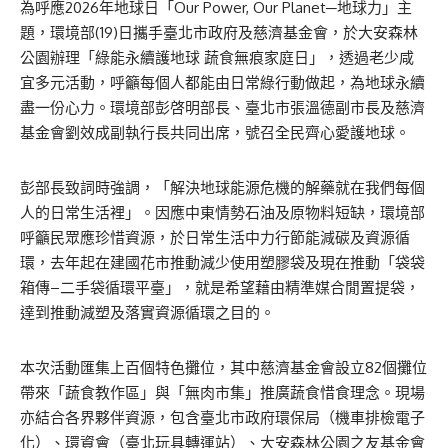
為呼應
2026
年地球日「
Our Power, Our Planet
─地球力」主
題，環境部
(19)
日攜手臺北市政府及慈濟基金會，於大安森林
公園辦
理
「綠能永續護地球
蔬食無痕家庭日」
，透過老少咸
宜多元活動
，
呼籲每個人都能
由日常綠行動做起，
為地球永續
盡一份心力
。環境部彭啓明部長、臺北市張溫德副市長及慈濟
基金會劉效成副執行長共同出席，號召全民齊心
愛
護地球。
彭部長致詞時強調，「解決地球能源危機的解藥就在我們每個
人的日常生活裡」。
因應中東情勢石油及原物料短缺，
環境部
呼籲民眾應珍惜資源，
於日常生活中
力行節能減碳及資源循
環，
去年起在建國花市
推動
減少使用塑膠袋及現在推動
「袋袋
箱傳
–
二手袋循環平臺」
，就是希望藉由
精準媒合閒置提袋
，
達到推動減塑及落實資源循環之目的
。
本次活動匯集上百個特色攤位，其中慈濟基金會設立
82
個攤位
帶來「蔬食教作區」與「無肉市集」推廣
蔬食
惜食理念。現場
亦結合各界夥伴資源，包含臺北市
政府
環保局（機車排檢電子
化）、環資會（臺北玩具轉運站）、大安森林公園之友基金會