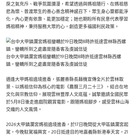
戾之氣充斥、戰爭氛圍瀰漫，希望透過與媽祖隨行、在媽祖慈
悲為懷、普渡眾生的善心善念精神感召下，眾生身心靈都能淨
化，內心更有依靠、能更加穩定；她也期盼所有民意代表學習
媽祖精神，秉持服務大眾的心，創造更多福國利民政策。
台中大甲鎮瀾宮媽祖鑾轎於19日晚間8時許抵達雲林縣西螺
鎮，鑾轎所到之處盡是隨香客及虔誠信徒
適逢大甲媽祖遶境進香，張麗善縣長藉機宣傳全片於雲林取
景、以媽祖信仰為核心的電影《農曆三月二十三》，結合在地
文化與宗教信仰，展現雲林豐厚人文底蘊。誠摯邀請全國民眾
於5月8日後走進戲院觀賞電影，跟隨媽祖腳步，感受雲林山海
交織的人文風情。
2026大甲鎮瀾宮媽祖遶境進香，於17日晚間從大甲區鎮瀾宮起
駕，今晚駐駕福興宮，20日抵達目的地嘉義縣新港奉天宮，21