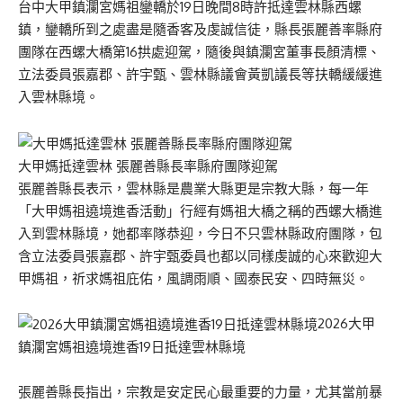
台中大甲鎮瀾宮媽祖鑾轎於19日晚間8時許抵達雲林縣西螺
鎮，鑾轎所到之處盡是隨香客及虔誠信徒，縣長張麗善率縣府
團隊在西螺大橋第16拱處迎駕，隨後與鎮瀾宮董事長顏清標、
立法委員張嘉郡、許宇甄、雲林縣議會黃凱議長等扶轎緩緩進
入雲林縣境。
大甲媽抵達雲林 張麗善縣長率縣府團隊迎駕
張麗善縣長表示，雲林縣是農業大縣更是宗教大縣，每一年
「大甲媽祖遶境進香活動」行經有媽祖大橋之稱的西螺大橋進
入到雲林縣境，她都率隊恭迎，今日不只雲林縣政府團隊，包
含立法委員張嘉郡、許宇甄委員也都以同樣虔誠的心來歡迎大
甲媽祖，祈求媽祖庇佑，風調雨順、國泰民安、四時無災。
2026大甲
鎮瀾宮媽祖遶境進香19日抵達雲林縣境
張麗善縣長指出，宗教是安定民心最重要的力量，尤其當前暴