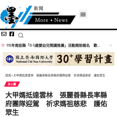
115年南投縣「0-5歲嬰幼兒閱讀推廣」活動開始報名 歡迎民眾踴躍參加
首頁
»
大甲媽抵達雲林 張麗善縣長率縣府團隊迎駕 祈求媽祖慈悲 護佑眾生
身心𩆜
大甲媽抵達雲林 張麗善縣長率縣
府團隊迎駕 祈求媽祖慈悲 護佑
眾生