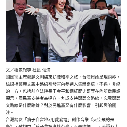
文／獨家報導 社長 張淯
國民黨主席鄭麗文剛結束訪陸和平之旅，台灣輿論呈現兩極，
綠媒指鄭麗文親中路線引發黨內參選人集體憂慮，不過，非綠
的一方，包括前立法院長王金平和網紅歷史哥等在內所做民調
顯示，國民黨支持者高達八、九成支持鄭麗文路線。究竟鄭麗
文路線是什麼路線？對於民進黨又有什麼影響，引起輿論關
注。
台灣網友「痞子自留地x用愛發電」創作音樂《天空飛的是
鳥》，歌詞中「孩子夢裡應該有光，不是烽煙……，若還有人