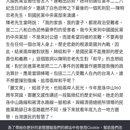
入國民黨並擔任發言人，連戰出訪前，她特別選在當年二二八
紀念日的前夕，邀請了白色恐怖之下最後的一個死刑犯—陳明
忠老先生，到國民黨中央黨部來演講。
陳老先生當時說：「我的家族、我的妻子，都是政治受難者，
是二二八和白色恐怖最慘烈的受害者。我今天來到中國國民黨
的中央黨部，不是來討公道，而是希望同樣的苦難，不要再發
生在任何一個台灣人身上。歷史悲劇的根源是國共內戰，因
此，結束兩岸敵對狀態，締結和平，是國民黨不能推卸的歷史
責任和義務。」這個致詞以陳明忠老先生對「和平」的念想結
尾，對於民進黨老是把二二八事件的苦難當作選票提款機的政
治算計，應是當頭棒喝。包括二二八受難人在內的台灣人，誰
不想要揮別傷痛、追尋兩岸和平呢？
「麗文來」，給孩子光，也給兩岸人民光。今年是孫中山160
周年冥誕，鄭麗文感性講述一段藍綠紅的歷史糾結，她走的是
孫中山路線和蔣渭水路線一脈相承，與賴清德總統所領導的民
進黨跪舔日本歪路截然不同，接下來就看年底九合一地方選
舉，台灣選民的智慧了。
為了帶給你更好的瀏覽體驗我們的網站中有使用Cookie，幫助我們改