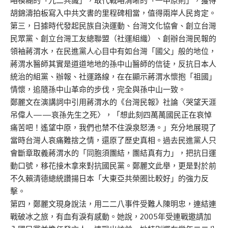
略模糊的「九二共識」，取代戰略清晰的「一中原則」，獲得
胡錦濤拍板寫入中共文書的里程碑相當，值得兩岸人民肯定。
第三，日據時代發起民族自決運動、台灣文化協會、創立台灣
民眾黨、創立台灣工友總聯盟（社運組織）、創辦台灣民報的
領袖蔣渭水，在民進黨人心目中有如台灣「國父」般的地位，
蔣渭水醫師其實是道道地地的孫中山醫師的信徒，反抗日本人
統治的組黨、辦報、社運路線，在在顯示蔣渭水懷抱「祖國」
情懷，追隨孫中山革命的步伐，完全與孫中山一致。
鄭麗文在演講詞中引用蔣渭水的《台灣民報》社論〈哭望天涯
吊偉人——哀孫先生之死〉，「想此刻四萬萬國民正在哀悼
痛苦吧！遙望中原，我們也禁不住淚泉怒湧。」充分地展現了
當時台灣人哀痛難捨之情，還原了歷史真相。過去民進黨人只
會斷章取義蔣渭水的「同胞須團結，團結真有力」，把抗日運
動口號，移花接木拿來對抗國民黨。鄭麗文此舉，更是對於前
不久賴清德總統讚揚日本「大東亞共榮圈比較好」的強力反
擊。
第四，鄭麗文現身說法，用二二八事件受難人陳明忠，連結連
戰破冰之旅，有血有淚有感動。她說，2005年受連戰邀請加