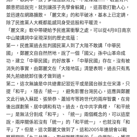
願意把話說完，就別讓孩子先學會躲藏」，這首歌打動人心，
並迅速在網路擴散。「麗文來」的和平破冰，基本上已定調，
除了民進黨人大概都能感同身受這股和平暖流。
「麗文來」軟中帶硬給予民進黨衝擊之處，可以從4月8日南京
中山陵講詞中呈現深刻的歷史底蘊：
第一，民進黨過去批判國民黨人到了大陸不敢講「中華民
國」，鄭麗文自自然然地，說了一個「國父」孫中山革命成
功，建立「中華民國」的好故事，「中華民國」存在，沒有被
消失的事實，由鄭麗文在「大陸地區」清楚表明，過去只有馬
英九前總統卸任後才做到過。
第二，這次無論是中共總書記習近平或是國台辦主任宋濤，只
提「和平」，隱去「統一」，避免影響台灣民心，這應與鄭麗
文此行納入蘇起、張榮恭、蕭旭岑等跨世代的兩岸智囊，在背
後出謀劃策、居中調和有功。過去，在中共字典裡，「和平統
一」是無法分割成「和平」、「統一」兩個概念的，可以這麼
說，兩岸關係若沒有「統一」的「和平統一」，也就沒有「和
平」了。但是，這次鄭麗文做到了。這和2005年連胡會以戰