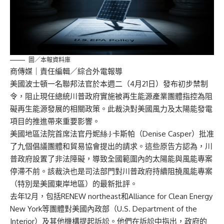
圖／本報資料庫
商傳媒
｜責任編輯／綜合外電報導
美國波士頓一名聯邦法官於本週二（4月21日）發布初步禁制
令，阻止現任總統川普政府實施被再生能源產業團體指控為阻
礙再生能源發展的相關政策。此裁決對美國風力及太陽能發電
項目的推進帶來重要影響。
美國地區法院首席法官丹妮絲·J·卡斯帕（Denise Casper）批准
了九個倡議團體和貿易協會提出的請求。這些原告方認為，川
普政府設置了非法障礙，導致全國範圍內的太陽能與風能專案
停滯不前。該裁決也是司法部門對川普政府持續阻撓風能專案
（特別是美國東岸地區）的最新批評。
去年12月，包括RENEW northeast和Alliance for Clean Energy
New York等團體對美國內政部（U.S. Department of the
Interior）及其他機構提起訴訟。他們在訴訟中指出，政府的