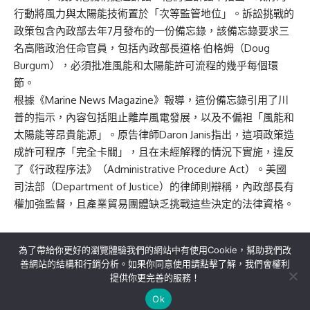
行動將風力與太陽能技術置於「次等監管地位」。訴訟挑戰的
政策包含內政部去年7月發布的一份備忘錄，該備忘錄要求三
名高階政治任命官員，包括內政部長道格·伯格姆（Doug
Burgum），必須批准風能和太陽能許可流程的幾乎每個環
節。
根據《Marine News Magazine》報導，這份備忘錄引用了川
普的指示，內容包括阻止離岸風電發展，以及不偏袒「風能和
太陽能等昂貴能源」。原告律師Daron Janis指出，這項政策造
成許可程序「完全卡關」，且在未經解釋的情況下實施，違反
了《行政程序法》（Administrative Procedure Act）。美國
司法部（Department of Justice）的律師則辯稱，內政部長有
權加強監督，且產業貿易團體缺乏挑戰這些決定的法律資格。
為了帶給你更好的瀏覽體驗我們的網站中有使用Cookie，幫助我們改
善網站的結構和行銷分析。如果你同意使用請點擊了解，我們會權利
提供你更完善的服務！
關於我們
隱私權政策
聯絡我們
Ok
Copyright©MORE News