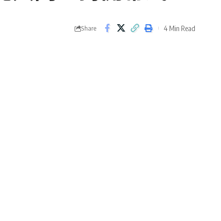
4 Min Read
Share