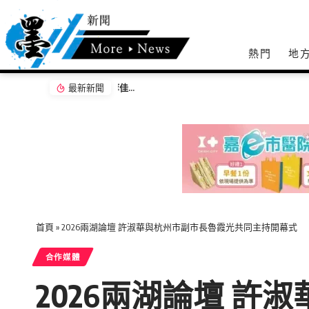
熱門
地
最新新聞
克明宮「關公文化節」攝影展 彰顯南投13鄉鎮
首頁
»
2026兩湖論壇 許淑華與杭州市副市長魯霞光共同主持開幕式
合作媒體
2026兩湖論壇 