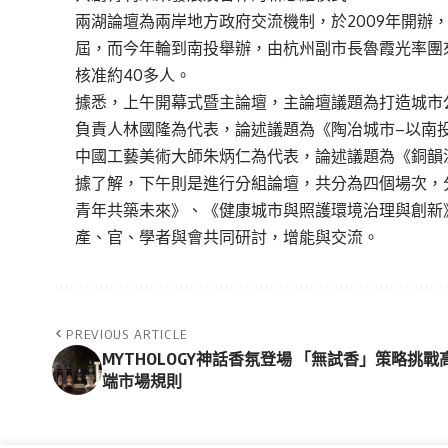
兩湖論壇為兩岸地方政府交流機制，於2009年開辦
屆，而今年輪到南投舉辦，由杭州副市長魯霞光率團
核准約40多人。
據悉，上午開幕式暨主論壇，主論壇議題為打造城市
負責人林國隆為代表，論述議題為《陶冶城市–以南
中國工藝美術大師朱炳仁為代表，論述議題為《銅韻
據了解，下午則是進行分組論壇，共分為四個場次，
青年共築未來》、《健康城市與照護環境治理與創新
產、官、學者與會共同研討，增能與交流。
PREVIOUS ARTICLE
MYTHOLOGY神話香氛登場 「無試香」策略挑戰
端市場規則