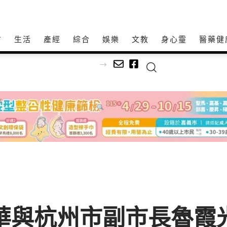
方
生活
產經
綜合
娛樂
文教
身心𩆜
醫藥健
市之美
許淑華與杭州市副市長魯