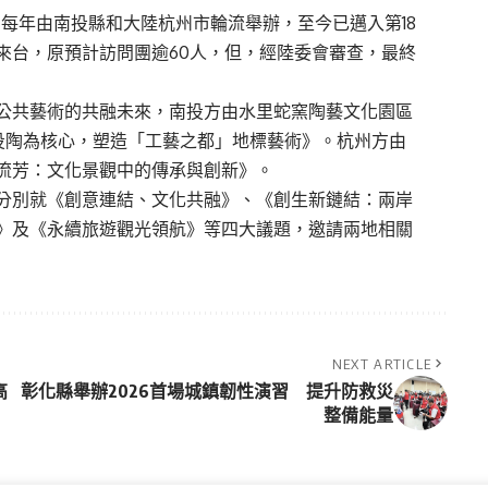
，每年由
南投縣
和大陸杭州市輪流舉辦，至今已邁入第18
來台，原預計訪問團逾60人，但，經陸委會審查，最終
公共藝術的共融未來，南投方由水里蛇窯陶藝文化園區
投陶為核心，塑造「工藝之都」地標藝術》。杭州方由
流芳：文化景觀中的傳承與創新》。
分別就《創意連結、文化共融》、《創生新鏈結：兩岸
》及《永續旅遊觀光領航》等四大議題，邀請兩地相關
NEXT ARTICLE
高
彰化縣舉辦2026首場城鎮韌性演習 提升防救災
整備能量