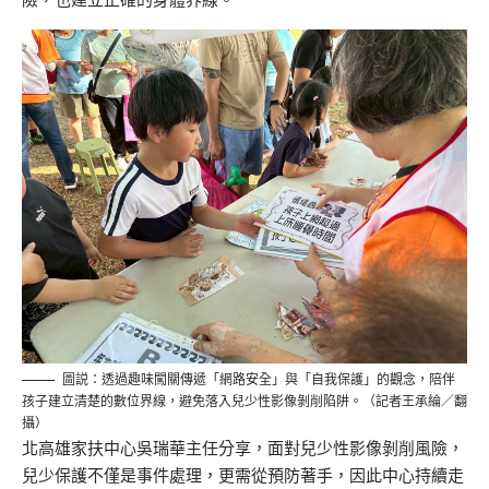
圖説：透過趣味闖關傳遞「網路安全」與「自我保護」的觀念，陪伴
孩子建立清楚的數位界線，避免落入兒少性影像剝削陷阱。（記者王承綸／翻
攝）
北高雄
家扶中心
吳瑞華
主任
分享
，面對
兒少
性
影像
剝削風險，
兒少保護不僅是事件處理，更需從預防著手
，
因此
中心持續走