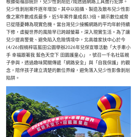
根據
衛福部
統計，
兒少性剝
削近
7
成透過網路工具進行犯罪。
兒少性剝削
案件逐年增加，其中以
拍攝、製造及散
布兒少
性影
像
之案件數成長最多
，近5年案件量成長1.3倍。
顯示數位威脅
已從隱憂轉為現實危機。
當台灣兒少接觸網路的平均年齡持續
下修，虛擬世界的風險早已跨越螢幕，深入現實生活。
為了讓
兒少
提高警覺、避免陷入危險
情境中
，北高雄家扶中心於今
(4/26)假楠梓
區
藍田公園舉辦
2026年
兒保宣導活動「大手牽小
手 幸福跟著我 藍色天空下 田園護童心」，號召一千名社區親
子參與，透過趣味闖關傳遞「網路安全」與「自我保護」的觀
念
，
陪伴孩子建立
清楚
的數位界線，避免落入
兒少性影
像剝削
陷阱。