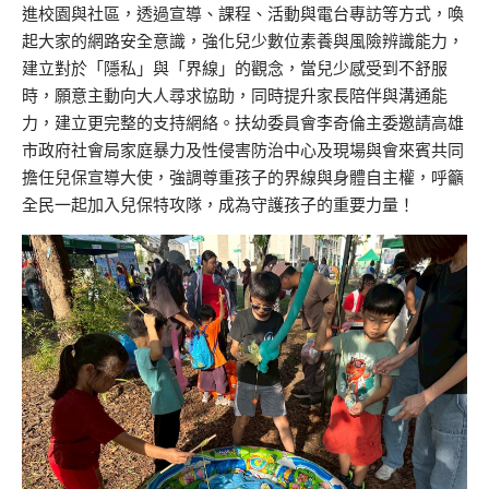
進校園與社區，
透過宣導、課程
、
活動
與電台
專訪
等方式，
喚
起大家的網路安全意識，
強化兒少數位素養與風險辨識能力
，
建立對於「隱私」與「界線」的觀念，當兒少感受到不舒服
時，願意主動向大人尋求協助
，同時提升家長陪伴與溝通能
力，建立更完整的支持網絡。
扶幼委員會李奇倫主委
邀請
高雄
市政府社會局家庭暴力及性侵害防治中心及現場
與會來賓共同
擔任兒保宣導大使，強調尊重孩子的界線
與身體自主權
，
呼籲
全民一起加入兒保特攻隊，成為守護孩子的重要力量！