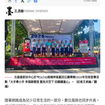
15 Min Read
王 承綸
Published: 2026/04/26
北高雄家扶中心於今(4/26)假楠梓區藍田公園舉辦2026年兒保宣導活
動「大手牽小手 幸福跟著我 藍色天空下 田園護童心」。（記者王承綸／翻
攝）
隨著網路成為兒少日常生活的一部分，數位風險也同步升高。