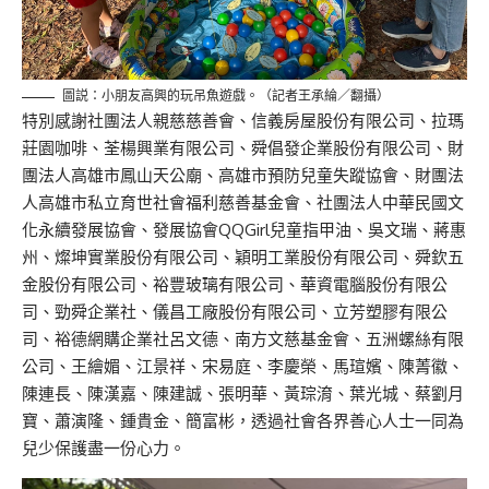
圖説：小朋友高興的玩吊魚遊戲。（記者王承綸／翻攝）
特別感謝社團法人親慈慈善會、信義房屋股份有限公司、拉
瑪
莊園咖啡、
荃
楊興業有限公司、舜
倡
發企業股份有限公司、財
團法人高雄市鳳山天公廟、高雄市預防兒童失蹤協會、財團法
人高雄市私立育
世
社會福利慈善基金會、社團法人中華民國文
化永續發展協會、發展協會
QQGirl
兒童指甲油、吳文瑞、蔣惠
州、燦坤實業股份有限公司、
穎明工業
股份有限公司、舜欽五
金股份有限公司、裕豐玻璃有限公司、華資電腦股份有限公
司、
勁舜企業
社、
儀昌工廠
股份有限公司、
立芳塑膠
有限公
司、
裕德網購
企業社呂文德、南方文慈基金會、五洲螺絲有限
公司、王繪媚、江景祥、宋易庭、李慶榮、馬瑄
嬪
、陳菁徽、
陳連長、陳漢嘉、陳建誠、張明華、黃琮
淯
、葉光城、
蔡
劉月
寶、
蕭演隆
、鍾貴金、簡富彬，
透過社會各界
善心人士
一同
為
兒少保護盡一份心力。