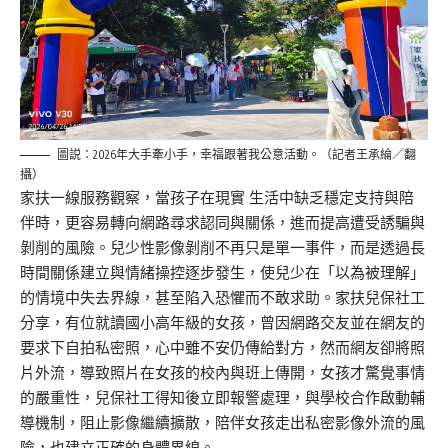
圖説：2026年大手牽小手，幸福跟著我公意活動。（記者王承綸／翻
攝）
家扶一線服務觀察，
當孩子在現實
生活中缺乏穩定支持與陪
伴時，更容易轉向網路尋求認同與關係，進而提高遭受誘騙與
剝削的風險。
兒少
性
影像
剝削不再只是單一事件，而是透過長
時間關係建立與情緒操控逐步發生，
使兒
少在「以為被理解」
的情境中失去界線，甚至陷入恐懼而不敢求助。
家扶
兒保
社工
分享，有位就讀國小高年級的女孩，
曾因
網路交友並在網友的
要求下自
拍私密
照，
心中雖不安仍傳給對方，
然而網友卻將照
片外流，導致照片在女孩的校內
與班上
傳開，
女孩
才驚覺事情
的嚴重性，兒保社工得知後立即報警處理，與學校合作啟動輔
導機制，
阻止影像繼續擴散，
陪伴女孩
走出私密影像外流的風
險，也建立正確的身體界線。