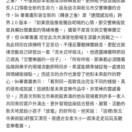
之後〉，不僅為原本歌曲增添磅礡氣勢，更將賦予這首國民膾
炙人口情歌全新的生命力。談及這次與新北市交響樂團的合
作，Bii 畢書盡形容全新的〈轉身之後〉是「遼闊感加倍」跨
界 2.0 版本，「如果原版像是獨自呢喃的心情，那交響樂版就
是具備壯闊畫面的情緒堆疊。」儘管不是首次與交響樂團交
手，但 Bii畢書盡 坦言此次共演是他歌唱生涯最大挑戰之一，
為此特別在排練時下足苦功，不僅反覆聽練團錄音，更配合旋
律流動自己研發出一套「流水式呼吸法」，他透露練團時把自
己視為「交響樂器的一份子」，「所有呼吸、節奏都必須隨著
指揮與樂手的現場流動即時同步，希望能精準捕捉每一處進拍
與情緒銜接點。」而這次的合作也激發了他對未來創作的野
心，Bii畢書盡表示：「看到同一首歌長出完全不同的樣貌，真
的很有成就感！這絕對是未來音樂作品中，非常棒的靈感養
分。」而首次到新北市美術館表演的他在現場看到許多一家人
共同來欣賞戶外演出，意外發現這座結合藝術、展覽、活動的
新天地是給小孩子「放電」的好所在，他笑說：「這裡(新北
市美術館)舒服又漂亮，很適合全家大小一起來走走玩玩及聽
音樂看展。」