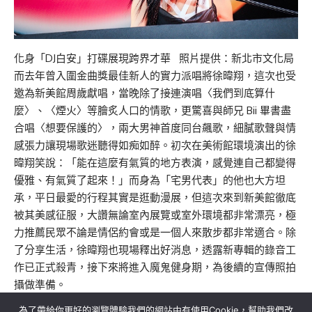
化身「DJ白安」打碟展現跨界才華 照片提供：新北市文化局
而去年曾入圍金曲獎最佳新人的實力派唱將徐暐翔，這次也受
邀為新美館周歲獻唱，當晚除了接連演唱〈我們到底算什
麼〉、〈煙火〉等膾炙人口的情歌，更驚喜與師兄 Bii 畢書盡
合唱〈想要保護的〉，兩大男神首度同台飆歌，細膩歌聲與情
感張力讓現場歌迷聽得如痴如醉。初次在美術館環境演出的徐
暐翔笑說：「能在這麼有氣質的地方表演，感覺連自己都變得
優雅、有氣質了起來！」而身為「宅男代表」的他也大方坦
承，平日最愛的行程其實是逛動漫展，但這次來到新美館徹底
被其美感征服，大讚無論室內展覽或室外環境都非常漂亮，極
力推薦民眾不論是情侶約會或是一個人來散步都非常適合。除
了分享生活，徐暐翔也現場釋出好消息，透露新專輯的錄音工
作已正式殺青，接下來將進入魔鬼健身期，為後續的宣傳照拍
攝做準備。
為了帶給你更好的瀏覽體驗我們的網站中有使用Cookie，幫助我們改