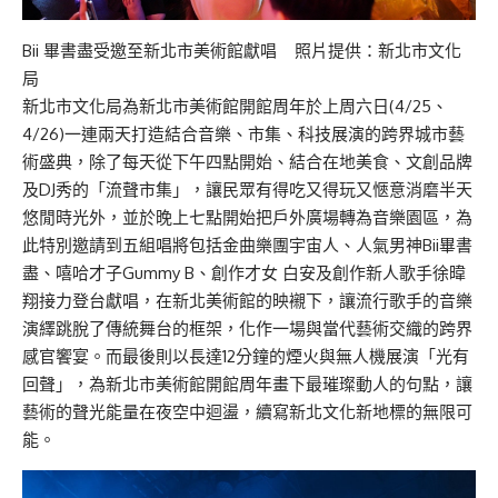
Bii 畢書盡受邀至新北市美術館獻唱 照片提供：新北市文化
局
新北市文化局為新北市美術館開館周年於上周六日(4/25、
4/26)一連兩天打造結合音樂、市集、科技展演的跨界城市藝
術盛典，除了每天從下午四點開始、結合在地美食、文創品牌
及DJ秀的「流聲市集」，讓民眾有得吃又得玩又愜意消磨半天
悠閒時光外，並於晚上七點開始把戶外廣場轉為音樂園區，為
此特別邀請到五組唱將包括金曲樂團宇宙人、人氣男神Bii畢書
盡、嘻哈才子Gummy B、創作才女 白安及創作新人歌手徐暐
翔接力登台獻唱，在新北美術館的映襯下，讓流行歌手的音樂
演繹跳脫了傳統舞台的框架，化作一場與當代藝術交織的跨界
感官饗宴。而最後則以長達12分鐘的煙火與無人機展演「光有
回聲」，為新北市美術館開館周年畫下最璀璨動人的句點，讓
藝術的聲光能量在夜空中迴盪，續寫新北文化新地標的無限可
能。