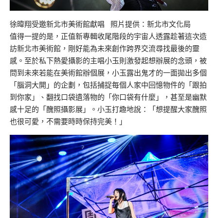
徐暐翔受邀新北市美術館獻唱 照片提供：新北市文化局
值得一提的是，正值新專輯收尾階段的宇宙人透露趁著這次造
訪新北市美術館，剛好能為未來創作跨界交流尋找最後的靈
感。至於私下熱愛攝影的主唱小玉則激發起想辦展的念頭，被
問到未來若能在美術館辦個展，小玉露出鬼才的一面拋出多個
「腦洞大開」的企劃，包括捕捉每個人家中回憶物件的「跟拍
到你家」、翻找口袋遺落物的「你口袋有什麼」，甚至是幽默
感十足的「醜照攝影展」。小玉打趣地說：「想提醒大家醜照
也很可愛，不需要時時保持完美！」