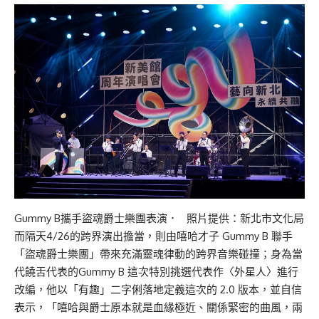
Gummy B攜手盜魂爵士樂團表演． 照片提供：新北市文化局
而隔天4/26的跨界演出擔當，則由嘻哈才子 Gummy B 聯手
「盜魂爵士樂團」帶來充滿靈魂律動的跨界音樂碰撞；身為當
代饒舌代表的Gummy B 這次特別挑選代表作〈外星人〉進行
改編，他以「有趣」二字俐落地定義這次的 2.0 版本，並自信
表示，「嘻哈與爵士原本就是血緣極近、關係緊密的曲風，兩