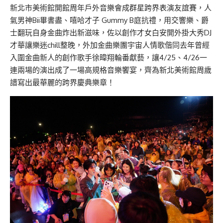
新北市美術館開館周年戶外音樂會成群星跨界表演友誼賽，人
氣男神Bii畢書盡、嘻哈才子 Gummy B庭抗禮，用交響樂、爵
士翻玩自身金曲炸出新滋味，佐以創作才女白安開外掛大秀DJ
才華讓樂迷chill整晚，外加金曲樂團宇宙人情歌偕同去年曾經
入圍金曲新人的創作歌手徐暐翔輪番獻藝，讓4/25、4/26一
連兩場的演出成了一場高規格音樂饗宴，齊為新北美術館周歲
譜寫出最華麗的跨界慶典樂章！