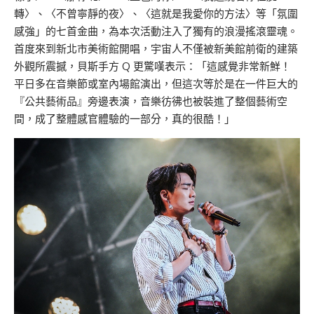
轉〉、〈不曾寧靜的夜〉、〈這就是我愛你的方法〉等「氛圍
感強」的七首金曲，為本次活動注入了獨有的浪漫搖滾靈魂。
首度來到新北市美術館開唱，宇宙人不僅被新美館前衛的建築
外觀所震撼，貝斯手方 Q 更驚嘆表示：「這感覺非常新鮮！
平日多在音樂節或室內場館演出，但這次等於是在一件巨大的
『公共藝術品』旁邊表演，音樂彷彿也被裝進了整個藝術空
間，成了整體感官體驗的一部分，真的很酷！」