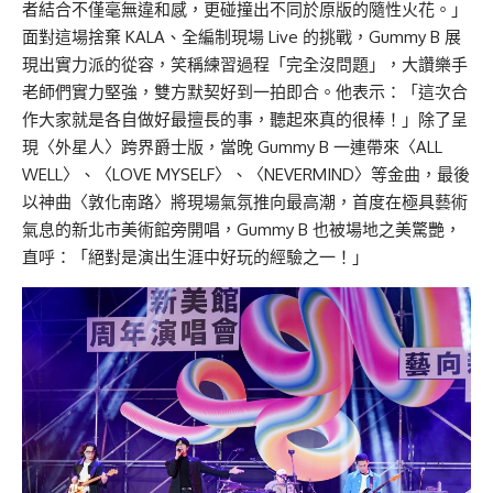
者結合不僅毫無違和感，更碰撞出不同於原版的隨性火花。」
面對這場捨棄 KALA、全編制現場 Live 的挑戰，Gummy B 展
現出實力派的從容，笑稱練習過程「完全沒問題」，大讚樂手
老師們實力堅強，雙方默契好到一拍即合。他表示：「這次合
作大家就是各自做好最擅長的事，聽起來真的很棒！」除了呈
現〈外星人〉跨界爵士版，當晚 Gummy B 一連帶來〈ALL
WELL〉、〈LOVE MYSELF〉、〈NEVERMIND〉等金曲，最後
以神曲〈敦化南路〉將現場氣氛推向最高潮，首度在極具藝術
氣息的新北市美術館旁開唱，Gummy B 也被場地之美驚艷，
直呼：「絕對是演出生涯中好玩的經驗之一！」