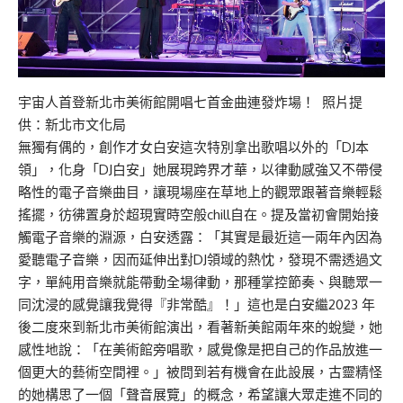
宇宙人首登新北市美術館開唱七首金曲連發炸場！ 照片提
供：新北市文化局
無獨有偶的，創作才女白安這次特別拿出歌唱以外的「DJ本
領」，化身「DJ白安」她展現跨界才華，以律動感強又不帶侵
略性的電子音樂曲目，讓現場座在草地上的觀眾跟著音樂輕鬆
搖擺，彷彿置身於超現實時空般chill自在。提及當初會開始接
觸電子音樂的淵源，白安透露：「其實是最近這一兩年內因為
愛聽電子音樂，因而延伸出對DJ領域的熱忱，發現不需透過文
字，單純用音樂就能帶動全場律動，那種掌控節奏、與聽眾一
同沈浸的感覺讓我覺得『非常酷』！」這也是白安繼2023 年
後二度來到新北市美術館演出，看著新美館兩年來的蛻變，她
感性地說：「在美術館旁唱歌，感覺像是把自己的作品放進一
個更大的藝術空間裡。」被問到若有機會在此設展，古靈精怪
的她構思了一個「聲音展覽」的概念，希望讓大眾走進不同的