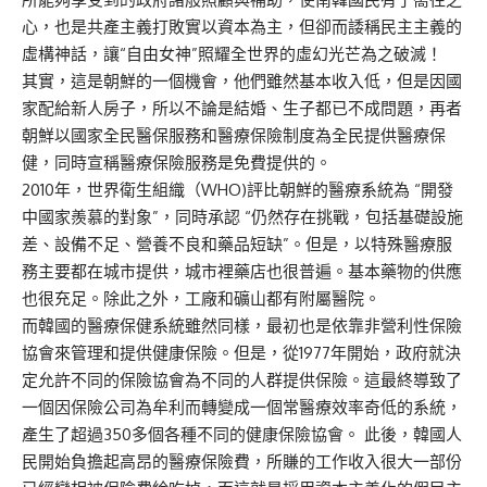
心，也是共產主義打敗實以資本為主，但卻而諉稱民主主義的
虛構神話，讓“自由女神”照耀全世界的虛幻光芒為之破滅！
其實，這是朝鮮的一個機會，他們雖然基本收入低，但是因國
家配給新人房子，所以不論是結婚、生子都已不成問題，再者
朝鮮以國家全民醫保服務和醫療保險制度為全民提供醫療保
健，同時宣稱醫療保險服務是免費提供的。
2010年，世界衛生組織（WHO)評比朝鮮的醫療系統為 “開發
中國家羨慕的對象”，同時承認 “仍然存在挑戰，包括基礎設施
差、設備不足、營養不良和藥品短缺”。但是，以特殊醫療服
務主要都在城市提供，城市裡藥店也很普遍。基本藥物的供應
也很充足。除此之外，工廠和礦山都有附屬醫院。
而韓國的醫療保健系統雖然同樣，最初也是依靠非營利性保險
協會來管理和提供健康保險。但是，從1977年開始，政府就決
定允許不同的保險協會為不同的人群提供保險。這最終導致了
一個因保險公司為牟利而轉變成一個常醫療效率奇低的系統，
產生了超過350多個各種不同的健康保險協會。 此後，韓國人
民開始負擔起高昂的醫療保險費，所賺的工作收入很大一部份