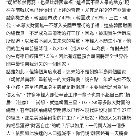
“朝鮮雖然再窮，也是比韓國幸福”“這裡真不是人呆的地方”現
在在南韓居民已經傳出了上述的聲音。尤其是在1997年亞洲金
融危機之後，韓國股市跌了49%，韓圜跌了69%，三星、現
代、SK等大財團無一不落入美國華爾街的手裡，這些韓國財團
的總裁無一不是成為華爾街的打工仔。因為，被現實生活環境
所壓迫，以及看不到人生未來的希望，年輕人不願生小孩，他
們的生育率普遍降低，以2024（或2023）年為例，每對夫婦
的生育率已經降至7.5%。因此有媒體預言韓國將是全世界各
國中最快自我消失的一個國家。
話雖如此，但換個角度來看，這未始不是朝鮮半島兩個國家
（朝鮮與南韓）重新統一的大好時機。說白點，年輕夫婦不敢
生小孩，甚至抱持單身主義或是躺倒族，主要原因是因為“房
價太高”，許多年輕人即使辛苦工作一輩子也買不起自己的“蝸
居”（住家）。試想，就連韓國三星、LG、SK等多數大財團的
總裁，甚至韓國前總統李明博以已經在現代建設財團工作27年
的經歷，都是美國華爾街的打工仔。這麼說，韓國人又有誰能
夠輕易獲得“財富自由”的呢？所以如果，一代兩人減一個多
人，依照如此快速的人口遞減率，你們說“韓國終有一天將會