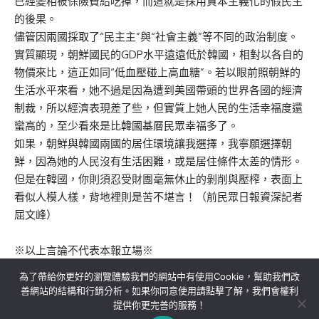
已經變相被保險費給吃掉，而這就是採用資本主義化的假民主
的後果。
儘管因兩國採取了“民主主”與“社會主義”等不同的政治制度。
實質顯現，朝鮮國民的GDP水平遠遠低於韓國，相對以各自的
物價來比，這正如同“低血壓碰上高血糖”。若以眼前照朝鮮的
生活水平來看，她不過是因為遭到美國帶頭的世界各國的經濟
制裁，所以經濟表現差了些，但實質上她人民的生活幸福度還
蠻高的，至少看來是比韓國基層民眾幸福多了。
如果，朝鮮與韓國兩國的居住環境讓我選擇，我寧願選擇朝
鮮，因為她的人民沒有生活困難，或是居住條件太差的情形。
但是在韓國，你則須忍受財團毫無休止的剝削與壓榨，表面上
看似人模人樣，背地裡則是苦不堪言！（前民眾日報資深記者
屈文峰）
※以上言論不代表本報立場※
為了帶給你更好的瀏覽體驗我們的網站中有使用Cookie，幫助我們改
善網站的結構和行銷分析。如果你同意使用請點擊了解，我們會權利
提供你更完善的服務！
關於我們
隱私權政策
聯絡我們