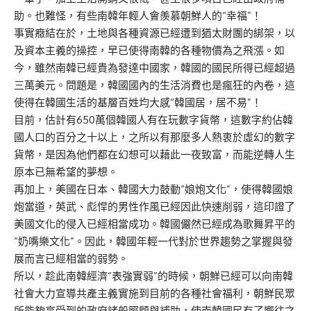
助。也難怪，有些南韓年輕人會羨慕朝鮮人的“幸福”！
事實癥結在於，土地與各種資源已經遭到猶太財團的綁架，以
及資本主義的操控，早已使得南韓的各種物價為之飛漲。如
今，雖然南韓已經貴為發達中國家，韓國的國民所得已經超過
三萬美元。問題是，韓國國內的生活消費也是瘋狂的內卷，這
使得在韓國生活的基層百姓均大感“韓國居，居不易”！
目前，估計有650萬個韓國人有在玩數字貨幣，這數字約佔韓
國人口的百分之十以上，之所以有那麼多人熱衷於虛幻的數字
貨幣，是因為他們都在幻想可以藉此一夜致富，而能逆轉人生
原本已無希望的夢想。
再加上，美國在日本、韓國大力鼓動“娘炮文化”，使得韓國娘
炮當道，英武、彪悍的男性作風已經因此快速削弱，這印證了
美國文化的侵入已經相當成功。韓國儼然已經成為歌舞昇平的
“奶嘴樂文化”。因此，韓國年輕一代對於世界趨勢之掌握與發
展而言已經相當的弱勢。
所以，趁此南韓經濟“表強實弱”的時候，朝鮮已經可以向南韓
社會大力宣導共產主義實施到目前的各種社會福利，朝鮮民眾
所能夠享受到的政府諸般照顧與補助，使南韓國民有了嚮往之