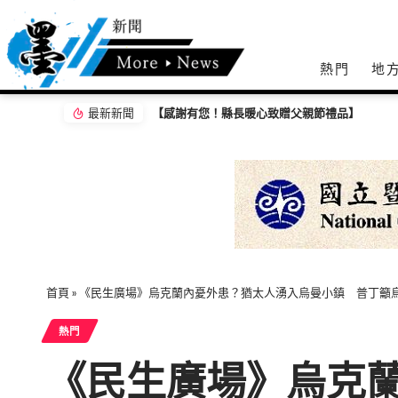
熱門
地
最新新聞
【感謝有您！縣長暖心致贈父親節禮品】
首頁
»
《民生廣場》烏克蘭內憂外患？猶太人湧入烏曼小鎮 普丁籲
熱門
《民生廣場》烏克