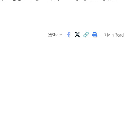
7 Min Read
Share