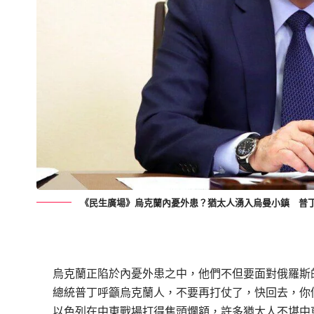
《民生廣場》烏克蘭內憂外患？猶太人湧入烏曼小鎮 普
烏克蘭正陷於內憂外患之中，他們不但要面對俄羅斯
總統普丁呼籲烏克蘭人，不要再打仗了，快回去，你
以色列在中東戰場打得焦頭爛額，許多猶太人不堪中