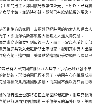
片土地的男主人都因俄烏戰爭快死光了。所以，已有將
了烏曼小鎮，並過時不歸，顯然已有鳩佔鵲巢的現象。
快回到後方的家園，去驅趕已經駐留的猶太人和猶太人
光了，卻由澤倫斯基縱容大批猶太人進入烏克蘭。
國要求烏克蘭要打到最後一人，而且正當烏克蘭外交部
就有僱傭兵攻入俄羅斯領土庫斯克，擺明其中有人出錢
住烏克蘭。這中間，美國點燃這場戰爭益顯居心險惡已
問題是已有大量美國僱傭兵介入其中，事情已經益發不單
的補助款，形似德國已經不忍了，德國有心向俄羅斯示
克蘭還積欠北約諸國很多錢，而美國不要以為只要把帳
蘭的所有國土也都將名正言順回歸俄羅斯，則烏克蘭所
之前已無理由扣押俄羅斯三千億美元的海外巨款，美國