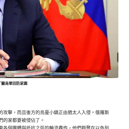
丁籲烏軍回防家園
的攻擊，而且後方的烏曼小鎮正由猶太人入侵。俄羅斯
們的家都要被侵佔了。
東各個團體與抵抗之弧的輪流轟炸，他們群聚在以色列