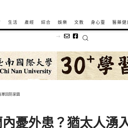
方
生活
產經
綜合
娛樂
文教
身心𩆜
醫藥健
烏軍回防家園
蘭內憂外患？猶太人湧