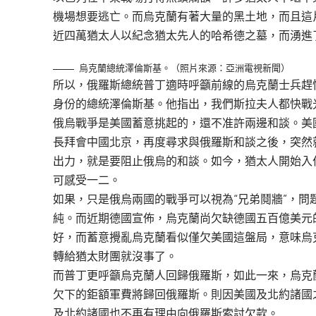
機場想要逃亡。而烏克蘭有著大量的黑土地，而且這
近四萬猶太人以紀念猶太先人的哈希德之墓，而湧進
烏克蘭總統澤倫斯基。（照片來源：亞洲電視新聞）
所以，俄羅斯總統普丁適時呼籲前線的烏克蘭士兵趕
身份的總統澤倫斯基。他指出，我們斯拉夫人都快戰
俄烏戰爭是美國蓄意挑起的，還不准許兩邊和談。美
長拜會中國北京，再度尋求與俄羅斯和談之後，突然
出力，就是要阻止俄烏的和談。如今，猶太人開始入
可感受一二。
如果，只是俄烏兩國的戰爭可以視為“兄弟鬩牆”，
純。而近期德國宣佈，烏克蘭尚欠缺德國五百億美元
好，而蓄意攪亂烏克蘭看似僅欠美國這盤局，意味烏
轉給猶太財團就沒事了。
而普丁更呼籲烏克蘭人回歸俄羅斯，如此一來，烏克
欠下的鉅額軍費將歸回俄羅斯。則因美國及北約諸國
及北約諸國也不再有理由向俄羅斯索討欠款。