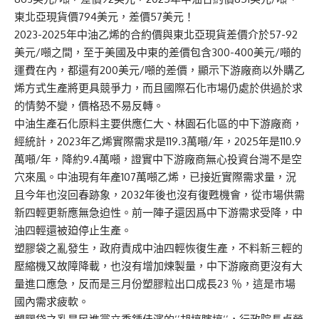
東北亞現貨價794美元，差價57美元！
2023-2025年中油乙烯的合約價與東北亞現貨差價介於57-92
美元/噸之間，至于美國及中東的差價包含300-400美元/噸的
運費在內，都還有200美元/噸的差價，顯示下游廠商以外購乙
烯方式生產將更具競爭力，而且國際石化市場仍處於供過於求
的情勢不變，價格恐不易反轉。
中油生產石化原料主要供應仁大、林園石化區的中下游廠商，
經統計，2023年乙烯實際需求是119.3萬噸/年，2025年是110.9
萬噸/年，降約9.4萬噸，證實中下游廠商無心投資台灣不是空
穴來風。中油現有年產107萬噸乙烯，已接近實際需求量，況
且今年也沒回春跡象，2032年後也沒有復甦機會，從市場供需
新四輕更新應無急迫性。前一陣子還因爲中下游需求受降，中
油四輕還被廹停止生產。
塑膠袋之亂發生，政府責成中油四輕恢復生產，不料新三輕的
壓縮機又故障降載，也沒有增加煉製量，中下游廠商更沒有大
量進口應急，反而是三月份塑膠粒出口成長23 ％，這是市場
國內需求疲軟。