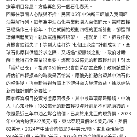
療等項目發展：方能再創另一個石化春天。
回顧往事讓人心酸與不捨，民國105年中油新三輕加入我國輕
油裂解行列，每年為中油石化事業部賺入百億餘元。當時四輕
已經操作三十餘年，中油就開始規劃四輕的更新計劃，卻遭到
環保團體反對，執政黨遭民粹綁架，一拖就是十年，把最佳投
資機會給錯失了！等到大陸打造‘’七個王永慶‘’計劃成功了，全
球石化原料供過於求之際，又巧遇‘’塑膠袋之亂‘’，政府才睡
醒！覺得石化產業很重要，燃起1062億元的新四輕計劃！對此
「爲時已晚」，投資1062億元只會創造閒置產能！政府該重新
評估新四輕擴產的時機是否恰當，應優先推動台塑與中油石化
的整併後，再重新審視台灣上下游供需與經濟效益，據以評估
新四輕計劃的必要性。
國家經濟項目投資考慮原因很多，其中最重環節是賺錢，中油
人「心知肚明」1062億元的新四輕投資計劃是不可能賺錢的。
依照最近三年中油乙烯合約價，已高於東北亞的現貨價，2023
年中油合約價927美元/噸、東北亞現貨價845美元/噸，差價
82美元，2024年中油合約價是944美元/噸、東北亞現貨價
863美元/噸，差價92美元，2025年中油合約價851美元/噸、