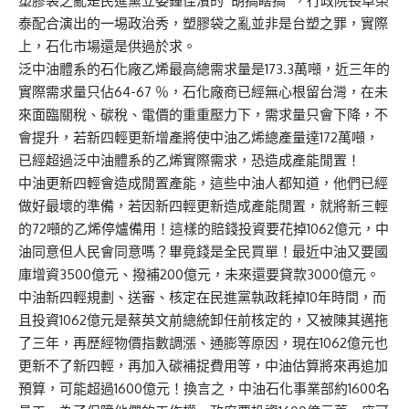
塑膠袋之亂是民進黨立委鍾佳濱的‘’胡搞瞎搞‘’，行政院長卓榮
泰配合演出的一埸政治秀，塑膠袋之亂並非是台塑之罪，實際
上，石化市場還是供過於求。
泛中油體系的石化廠乙烯最高總需求量是173.3萬噸，近三年的
實際需求量只佔64-67 ％，石化廠商已經無心根留台灣，在未
來面臨關稅、碳稅、電價的重重壓力下，需求量只會下降，不
會提升，若新四輕更新增產將使中油乙烯總產量達172萬噸，
已經超過泛中油體系的乙烯實際需求，恐造成產能閒置！
中油更新四輕會造成閒置產能，這些中油人都知道，他們已經
做好最壞的準備，若因新四輕更新造成產能閒置，就將新三輕
的72噸的乙烯停爐備用！這樣的賠錢投資要花掉1062億元，中
油同意但人民會同意嗎？畢竟錢是全民買單！最近中油又要國
庫增資3500億元、撥補200億元，未來還要貸款3000億元。
中油新四輕規劃、送審、核定在民進黨執政耗掉10年時間，而
且投資1062億元是蔡英文前總統卸任前核定的，又被陳其邁拖
了三年，再歷經物價指數調漲、通膨等原因，現在1062億元也
更新不了新四輕，再加入碳補捉費用等，中油估算將來再追加
預算，可能超過1600億元！換言之，中油石化事業部約1600名