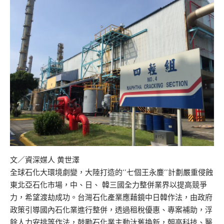
文／資深媒人 黄世澤
全球石化大環境劇變，大陸打造的‘’七個王永𪊴‘’計劃嚴重侵蝕
東北亞石化市場，中、日、 韓三國全力整併業界以提高競爭
力，希望渡劫成功。台灣石化產業應藉鏡中日韓作法，由政府
政策引導國內石化業進行整併，透過租稅優惠、專案補助，浮
餘人力安排等作法，鼓勵石化業主動汰舊換新，朝高科技、醫