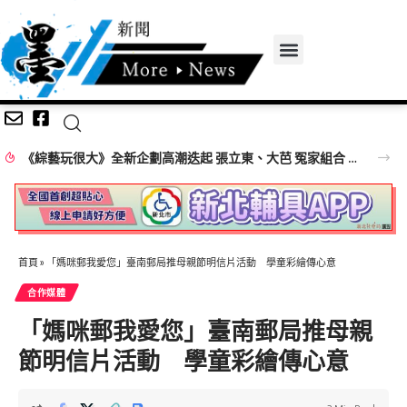
《綜藝玩很大》全新企劃高潮迭起 張立東、大芭 冤家組合 再創收視火花
首頁
»
「媽咪郵我愛您」臺南郵局推母親節明信片活動 學童彩繪傳心意
合作媒體
「媽咪郵我愛您」臺南郵局推母親
節明信片活動 學童彩繪傳心意