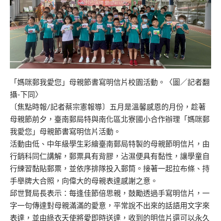
「媽咪郵我愛您」母親節書寫明信片校園活動。〈圖／記者翻
攝-下同〉
〔焦點時報/記者蔡宗憲報導〕五月是溫馨感恩的月份，趁著
母親節前夕，臺南郵局特與南化區北寮國小合作辦理「媽咪郵
我愛您」母親節書寫明信片活動。
活動由低、中年級學生彩繪臺南郵局特製的母親節明信片，由
行銷科同仁講解，郵票具有背膠，沾濕便具有黏性，讓學童自
行練習黏貼郵票，並依序排隊投入郵筒。接著一起拉布條、持
手舉牌大合照，向偉大的母親表達感謝之意。
邱世賢局長表示：每逢佳節倍思親，鼓勵透過手寫明信片，一
字一句傳達對母親滿滿的愛意，平常說不出來的話語用文字來
表達，並由綠衣天使將愛即時送達，收到的明信片還可以永久