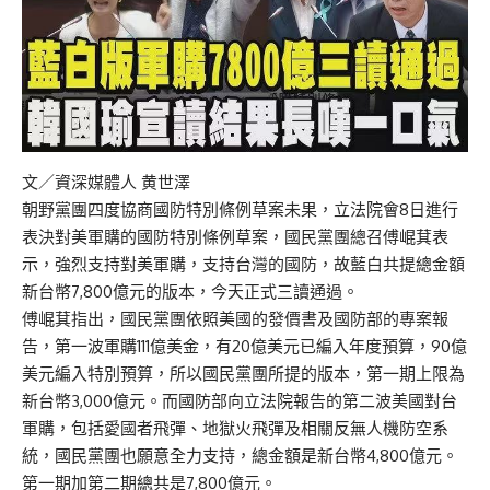
文／資深媒體人 黄世澤
朝野黨團四度協商國防特別條例草案未果，立法院會8日進行
表決對美軍購的國防特別條例草案，國民黨團總召傅崐萁表
示，強烈支持對美軍購，支持台灣的國防，故藍白共提總金額
新台幣7,800億元的版本，今天正式三讀通過。
傅崐萁指出，國民黨團依照美國的發價書及國防部的專案報
告，第一波軍購111億美金，有20億美元已編入年度預算，90億
美元編入特別預算，所以國民黨團所提的版本，第一期上限為
新台幣3,000億元。而國防部向立法院報告的第二波美國對台
軍購，包括愛國者飛彈、地獄火飛彈及相關反無人機防空系
統，國民黨團也願意全力支持，總金額是新台幣4,800億元。
第一期加第二期總共是7,800億元。