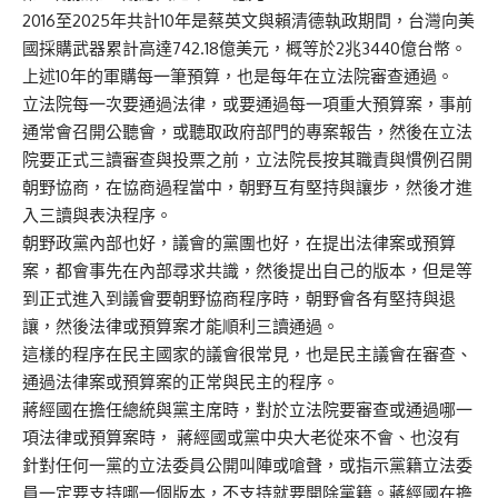
2016至2025年共計10年是蔡英文與賴清德執政期間，台灣向美
國採購武器累計高達742.18億美元，概等於2兆3440億台幣。
上述10年的軍購每一筆預算，也是每年在立法院審查通過。
立法院每一次要通過法律，或要通過每一項重大預算案，事前
通常會召開公聽會，或聽取政府部門的專案報告，然後在立法
院要正式三讀審查與投票之前，立法院長按其職責與慣例召開
朝野協商，在協商過程當中，朝野互有堅持與讓步，然後才進
入三讀與表決程序。
朝野政黨內部也好，議會的黨團也好，在提出法律案或預算
案，都會事先在內部尋求共識，然後提出自己的版本，但是等
到正式進入到議會要朝野協商程序時，朝野會各有堅持與退
讓，然後法律或預算案才能順利三讀通過。
這樣的程序在民主國家的議會很常見，也是民主議會在審查、
通過法律案或預算案的正常與民主的程序。
蔣經國在擔任總統與黨主席時，對於立法院要審查或通過哪一
項法律或預算案時， 蔣經國或黨中央大老從來不會、也沒有
針對任何一黨的立法委員公開叫陣或嗆聲，或指示黨籍立法委
員一定要支持哪一個版本，不支持就要開除黨籍。蔣經國在擔