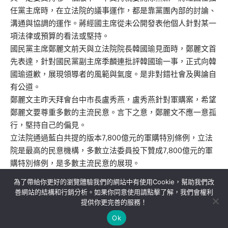
任黨主席時，在立法院的議事運作，都是靠黨團內部的討論、
溝通與協調的運作。蔣經國主席從未公開發表他個人針對某一
項法律或預算的看法或堅持。
國民黨主席鄭麗文前天與立法院院長韓國瑜見面時，鄭麗文首
先表達，針對國民黨副主席季麟連批評韓國瑜一事，正式向韓
國瑜道歉，展現領導者的風範與氣度。是非對錯社會及輿論自
有公道。
鄭麗文主昨天拜會台中市長盧秀燕，盧秀燕針對軍購案，希望
鄭麗文要尊重多數的主流民意。言下之意，鄭麗文不應一意孤
行，堅持自己的偏見。
立法院通過藍白共提的版本7,800億元的軍購特別條例，立法
院是最高的民意機構，多數立法委員投下贊成7,800億元的軍
購特別條例，是多數主流民意的展現。
為了帶給你更好的瀏覽體驗我們的網站中有使用Cookie，幫助我們改
善網站的結構和行銷分析。如果你同意使用請點擊了解，我們會權利
提供你更完善的服務！
關於我們
隱私權政策
聯絡我們
Ok
Copyright©MORE News