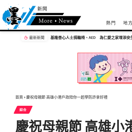
熱門
地
最新新聞
基隆善心人士捐輪椅、AED 為仁愛之家增添安
首頁
»
慶祝母親節 高雄小港戶政陪你一起學防詐拿好禮
綜合
慶祝母親節 高雄小