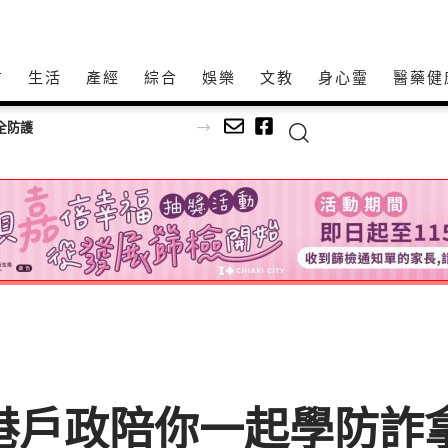
方
生活
產經
綜合
娛樂
文教
身心𩆜
醫藥健
全防護
港戶政陪你一起學防詐