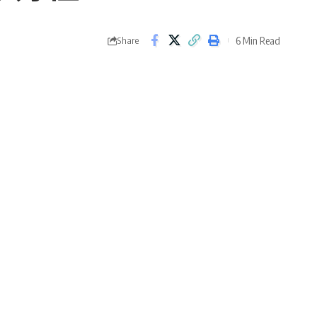
6 Min Read
Share