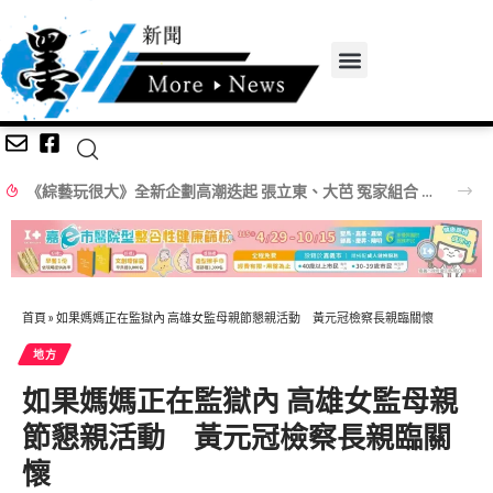
《綜藝玩很大》全新企劃高潮迭起 張立東、大芭 冤家組合 再創收視火花
首頁
»
如果媽媽正在監獄內 高雄女監母親節懇親活動 黃元冠檢察長親臨關懷
地方
如果媽媽正在監獄內 高雄女監母親
節懇親活動 黃元冠檢察長親臨關
懷