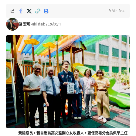
9 Min Read
游 宏琦
Published: 2026/05/11
黃檢察長，親自造訪高女監關心女收容人。更保高雄分會吳佩莘主任