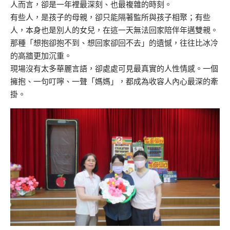
人而言，卻是一年裡最深刻、也最複雜的時刻。
有些人，是孩子的母親，卻只能隔著監所與孩子相聚；有些
人，本身也是別人的女兒，在這一天無法回家陪伴年邁雙親。
那種「想抱卻抱不到、想回家卻回不去」的遺憾，往往比冰冷
的高牆更加沉重。
現場沒有太多華麗言語，卻處處可見最真實的人性情感。一個
擁抱、一句叮嚀、一聲「媽媽」，都成為收容人內心最深的牽
掛。