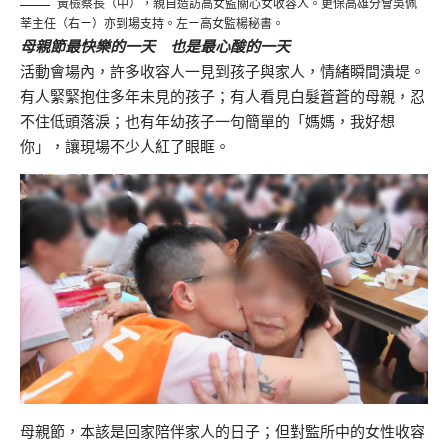
黃檢察長（中），親自造訪高女監關心女收容人。更保高雄分會吳佩
莘主任（右ㄧ）亦到場支持。左ㄧ高女監楊秘書。
母親節最快樂的一天 也是最心酸的一天
活動會場內，許多收容人一見到孩子與家人，情緒瞬間潰堤。
有人緊緊抱住多年未見的孩子；有人看見白髮蒼蒼的母親，忍
不住低頭落淚；也有年幼孩子一句簡單的「媽媽，我好想
你」，讓現場不少人紅了眼眶。
母親節，本該是回家陪伴家人的日子；但對監所中的女性收容