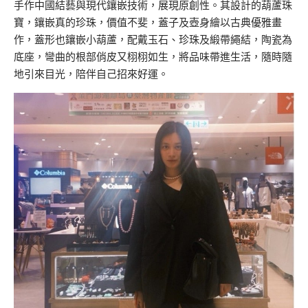
手作中國結藝與現代鑲嵌技術，展現原創性。其設計的葫蘆珠
寶，鑲嵌真的珍珠，價值不斐，蓋子及壺身繪以古典優雅畫
作，蓋形也鑲嵌小葫蘆，配戴玉石、珍珠及緞帶繩結，陶瓷為
底座，彎曲的根部俏皮又栩栩如生，將品味帶進生活，隨時隨
地引來目光，陪伴自己招來好運。