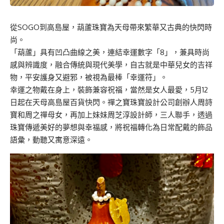
從SOGO到高島屋，葫蘆珠寶為天母帶來繁華又古典的快閃時
尚。
「葫蘆」具有凹凸曲線之美，連結幸運數字「8」，兼具時尚
感與辨識度，融合傳統與現代美學，自古就是中華兒女的吉祥
物，平安護身又避邪，被視為最棒「幸運符」。
幸運之物戴在身上，裝飾兼容祝福，當然是女人最愛，5月12
日起在天母高島屋百貨快閃。禪之寶珠寶設計公司創辦人周詩
寶和周之禪母女，再加上妹妹周芝淳設計師，三人聯手，透過
珠寶傳遞美好的夢想與幸福感，將祝福轉化為日常配戴的飾品
語彙，動聽又寓意深遠。