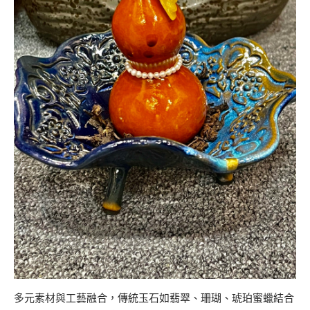
多元素材與工藝融合，傳統玉石如翡翠、珊瑚、琥珀蜜蠟結合