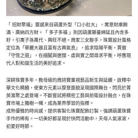
「 招財聚福」靈感來自葫蘆外型「口小肚大」，寓意財庫飽
滿、廣納四方財。「 多子多福 」則因葫蘆藤蔓綿延且內含多
籽，引寓子孫萬代、興旺不絕。周家三女聯手，珠寶設計風格
定位為「華麗大器且富有古典氣息」，追求陰陽平衡，貫徹
「守恆之道」，在細膩與遼闊、虛與實之間尋求平衡，呼應現
代人對和諧生活的美好追求。
深耕珠寶多年，教母級的周詩寶重視藝品新生與延續，詮釋中
華文化精髓，使東方元素以摩登面貌呈現國際舞台，閃亮於菁
英滙聚之處登場。不斷嘗試將精密工藝與前衛設計融合，在珠
寶市場上獨樹一幟，成為業界學習的指標。
成熟優雅的時尚感，提供客製化珠寶配飾訂製，強調葫蘆珠寶
手作的稀有。一切美好都呈現於快閃活動中，天母人氣滚滚，
初夏好時節。