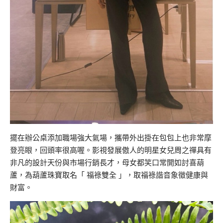
擺在辦公桌添加職場強大氣場，攜帶外出掛在包包上也非常摩
登亮眼，回頭率很高喔。影視發展傲人的明星女兒周之禪具有
非凡的設計天份與市場行銷長才，母女都笑口常開如討喜葫
蘆，為葫蘆珠寶取名「 福祿雙全 」，取福祿諧音象徵健康與
財富。