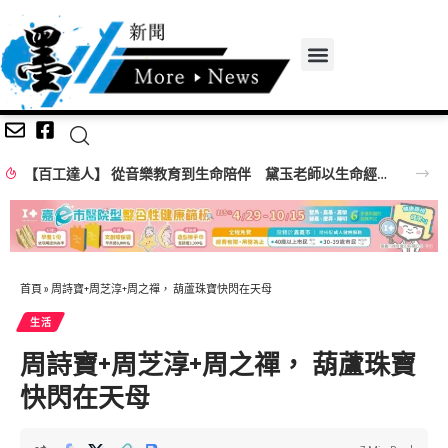
【百工達人】 從音樂教育到生命陪伴 黛玉老師以生命經驗打造共學平台
首頁
»
周詩寶+周芝淳+周之禪， 葫蘆珠寶快閃在天母
生活
周詩寶+周芝淳+周之禪， 葫蘆珠寶
快閃在天母