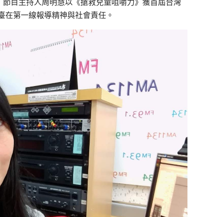
約》節目主持人周明慧以《搶救兒童咀嚼力》獲首屆台灣
臺在第一線報導精神與社會責任。