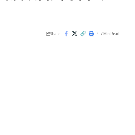
7 Min Read
Share