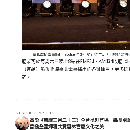
臺北廣播電臺節目《Lohas健康有約》從生活面向連結醫
聽眾可於每周六日晚上8點在FM93.1、AM1134收
（
連結
）隨選收聽臺北電臺播出的各類節目，更多節
詢。
PREVIOUS ARTICLE
電影《農曆三月二十三》全台巡迴首場 縣長張
善邀全國鄉親共賞雲林宮廟文化之美