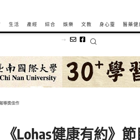
方
生活
產經
綜合
娛樂
文教
身心𩆜
醫藥健
烤蚵首先登場
益報導獎佳作
《Lohas健康有約》