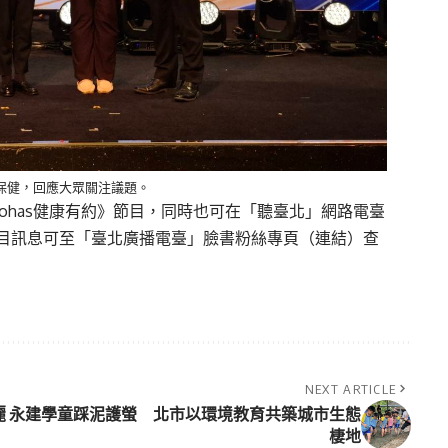
療保健，回應大眾關注議題。
聽《Lohas健康有約》節目，同時也可在「聽臺北」網路電臺
目訊息可至「臺北廣播電臺」臉書粉絲專頁（
連結
）查
NEXT ARTICLE
麗
永建學童踩泥護螢 北市以環境教育共築城市生態
棲地