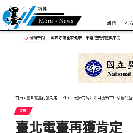
熱門
地
最新新聞
2026王功漁火節88節連二天 祈福嘉年華千人
首頁
»
臺北電臺再獲肯定 《Lohas健康有約》節目獲頒首屆牙醫公
文教
臺北電臺再獲肯定 